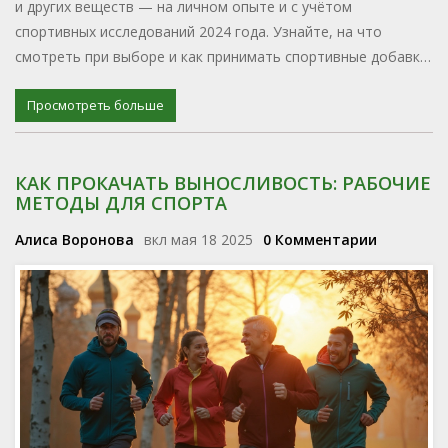
и других веществ — на личном опыте и с учётом
спортивных исследований 2024 года. Узнайте, на что
смотреть при выборе и как принимать спортивные добавки
с умом. Приготовьтесь отделять рабочие добавки от
пустых обещаний маркетинга.
Просмотреть больше
КАК ПРОКАЧАТЬ ВЫНОСЛИВОСТЬ: РАБОЧИЕ
МЕТОДЫ ДЛЯ СПОРТА
Алиса Воронова
вкл мая 18 2025
0 Комментарии