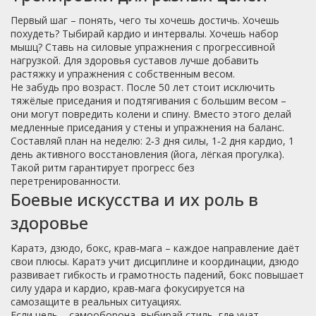
Первый шаг – понять, чего ты хочешь достичь. Хочешь
похудеть? Тыбирай кардио и интервалы. Хочешь набор
мышц? Ставь на силовые упражнения с прогрессивной
нагрузкой. Для здоровья суставов лучше добавить
растяжку и упражнения с собственным весом.
Не забудь про возраст. После 50 лет стоит исключить
тяжёлые приседания и подтягивания с большим весом –
они могут повредить колени и спину. Вместо этого делай
медленные приседания у стены и упражнения на баланс.
Составляй план на неделю: 2‑3 дня силы, 1‑2 дня кардио, 1
день активного восстановления (йога, лёгкая прогулка).
Такой ритм гарантирует прогресс без
перетренированности.
Боевые искусства и их роль в
здоровье
Каратэ, дзюдо, бокс, крав‑мага – каждое направление даёт
свои плюсы. Каратэ учит дисциплине и координации, дзюдо
развивает гибкость и грамотность падений, бокс повышает
силу удара и кардио, крав‑мага фокусируется на
самозащите в реальных ситуациях.
Если цель – самооборона, выбирай стиль, где учат