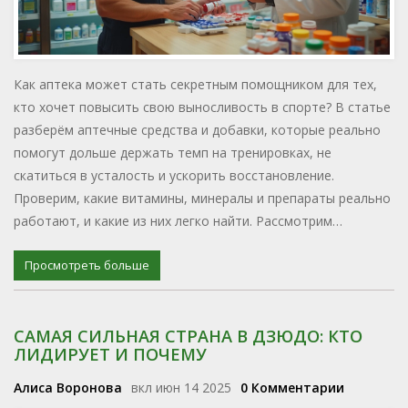
Как аптека может стать секретным помощником для тех,
кто хочет повысить свою выносливость в спорте? В статье
разберём аптечные средства и добавки, которые реально
помогут дольше держать темп на тренировках, не
скатиться в усталость и ускорить восстановление.
Проверим, какие витамины, минералы и препараты реально
работают, и какие из них легко найти. Рассмотрим
неожиданные аптечные находки для спорта. Всё по делу –
разложим простыми словами, чтобы не запутаться в
Просмотреть больше
огромном выборе аптечных полок.
САМАЯ СИЛЬНАЯ СТРАНА В ДЗЮДО: КТО
ЛИДИРУЕТ И ПОЧЕМУ
Алиса Воронова
вкл июн 14 2025
0 Комментарии