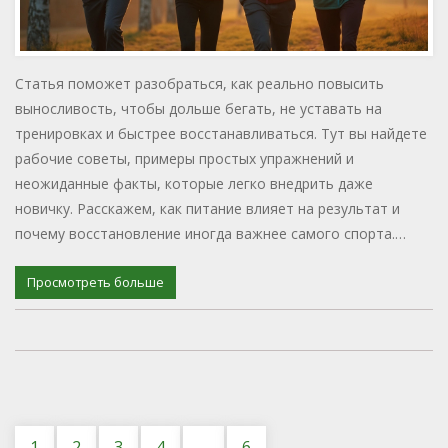
Статья поможет разобраться, как реально повысить
выносливость, чтобы дольше бегать, не уставать на
тренировках и быстрее восстанавливаться. Тут вы найдете
рабочие советы, примеры простых упражнений и
неожиданные факты, которые легко внедрить даже
новичку. Расскажем, как питание влияет на результат и
почему восстановление иногда важнее самого спорта.
Также поделимся, что мешает прогрессу и как этого
избегать. Всё — максимально понятно и по делу.
Просмотреть больше
1
2
3
4
…
6