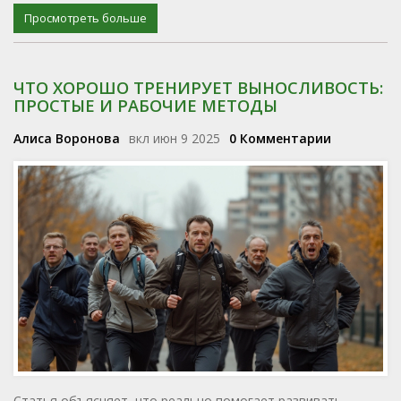
могут помочь начинающим дзюдоистам.
Просмотреть больше
ЧТО ХОРОШО ТРЕНИРУЕТ ВЫНОСЛИВОСТЬ:
ПРОСТЫЕ И РАБОЧИЕ МЕТОДЫ
Алиса Воронова
вкл июн 9 2025
0 Комментарии
Статья объясняет, что реально помогает развивать