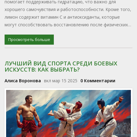
помогает поддерживать гидратацию, что важно для
хорошего самочувствия и работоспособности. Кроме того,
лимон содержит витамин C и антиоксиданты, которые
могут способствовать восстановлению после физических
нагрузок. Удобный и простой способ улучшить результаты с
минимальными усилиями. Но стоит учесть рекомендации по
Просмотреть больше
употреблению, чтобы получить максимум пользы.
ЛУЧШИЙ ВИД СПОРТА СРЕДИ БОЕВЫХ
ИСКУССТВ: КАК ВЫБРАТЬ?
Алиса Воронова
вкл мар 15 2025
0 Комментарии