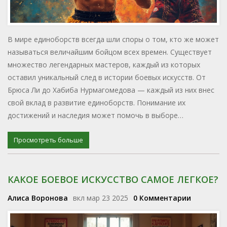
В мире единоборств всегда шли споры о том, кто же может
называться величайшим бойцом всех времен. Существует
множество легендарных мастеров, каждый из которых
оставил уникальный след в истории боевых искусств. От
Брюса Ли до Хабиба Нурмагомедова — каждый из них внес
свой вклад в развитие единоборств. Понимание их
достижений и наследия может помочь в выборе
собственного пути в мире боевых искусств. Рассмотрим,
кто из них заслуживает звания величайшего.
Просмотреть больше
КАКОЕ БОЕВОЕ ИСКУССТВО САМОЕ ЛЕГКОЕ?
Алиса Воронова
вкл мар 23 2025
0 Комментарии