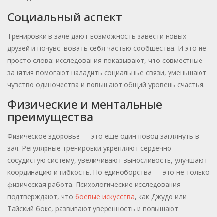
Социальный аспект
Тренировки в зале дают возможность завести новых
друзей и почувствовать себя частью сообщества. И это не
просто слова: исследования показывают, что совместные
занятия помогают наладить социальные связи, уменьшают
чувство одиночества и повышают общий уровень счастья.
Физические и ментальные
преимущества
Физическое здоровье — это ещё один повод заглянуть в
зал. Регулярные тренировки укрепляют сердечно-
сосудистую систему, увеличивают выносливость, улучшают
координацию и гибкость. Но единоборства — это не только
физическая работа. Психологические исследования
подтверждают, что
боевые искусства
, как Джудо или
Тайский бокс, развивают уверенность и повышают