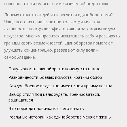
соревновательном аспекте и физической подготовке.
Почему столько людей интересуется единоборствами?
Чаще всего их привлекает не только физическая
активность, но и философия, стоящая за каждым видом
искусства. Многим нравится испытывать себя и расширять
границы своих возможностей. Единоборства помогают
улучшить концентрацию, развивают силу воли и
самообладание.
Популярность единоборств: почему это важно
Разновидности боевых искусств: краткий обзор
Каждое боевое искусство имеет свои преимущества
Выбор стиля под цель: худеть, тренироваться,
защищаться
Что подходит новичкам: с чего начать
Реальные истории: как единоборства меняют жизнь