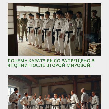
ПОЧЕМУ КАРАТЭ БЫЛО ЗАПРЕЩЕНО В
ЯПОНИИ ПОСЛЕ ВТОРОЙ МИРОВОЙ
ВОЙНЫ