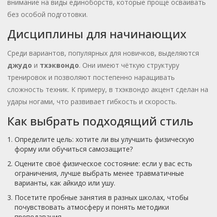
внимание на виды единоборств, которые проще осваивать
без особой подготовки.
Дисциплины для начинающих
Среди вариантов, популярных для новичков, выделяются
джудо
и
тхэквондо
. Они имеют чёткую структуру
тренировок и позволяют постепенно наращивать
сложность техник. К примеру, в тхэквондо акцент сделан на
удары ногами, что развивает гибкость и скорость.
Как выбрать подходящий стиль
Определите цель: хотите ли вы улучшить физическую
форму или обучиться самозащите?
Оцените своё физическое состояние: если у вас есть
ограничения, лучше выбрать менее травматичные
варианты, как айкидо или ушу.
Посетите пробные занятия в разных школах, чтобы
почувствовать атмосферу и понять методики
преподавания.