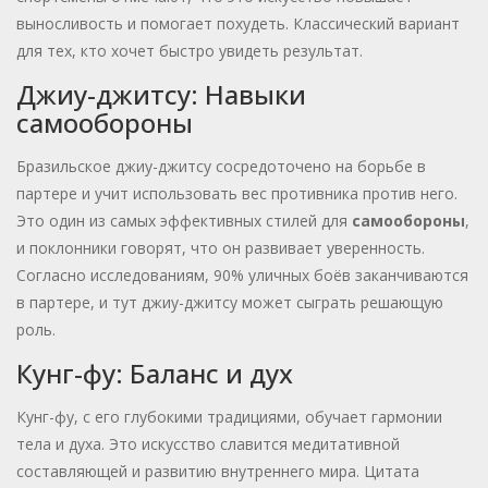
выносливость и помогает похудеть. Классический вариант
для тех, кто хочет быстро увидеть результат.
Джиу-джитсу: Навыки
самообороны
Бразильское джиу-джитсу сосредоточено на борьбе в
партере и учит использовать вес противника против него.
Это один из самых эффективных стилей для
самообороны
,
и поклонники говорят, что он развивает уверенность.
Согласно исследованиям, 90% уличных боёв заканчиваются
в партере, и тут джиу-джитсу может сыграть решающую
роль.
Кунг-фу: Баланс и дух
Кунг-фу, с его глубокими традициями, обучает гармонии
тела и духа. Это искусство славится медитативной
составляющей и развитию внутреннего мира. Цитата