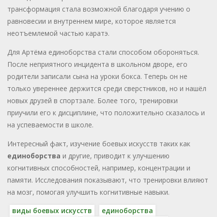
трансформация стала возможной благодаря учению о
равновесии и внутреннем мире, которое является
неотъемлемой частью каратэ.
Для Артёма единоборства стали способом обороняться.
После неприятного инцидента в школьном дворе, его
родители записали сына на уроки бокса. Теперь он не
только увереннее держится среди сверстников, но и нашёл
новых друзей в спортзале. Более того, тренировки
приучили его к дисциплине, что положительно сказалось и
на успеваемости в школе.
Интересный факт, изучение боевых искусств таких как
единоборства
и другие, приводит к улучшению
когнитивных способностей, например, концентрации и
памяти. Исследования показывают, что тренировки влияют
на мозг, помогая улучшить когнитивные навыки.
виды боевых искусств
единоборства