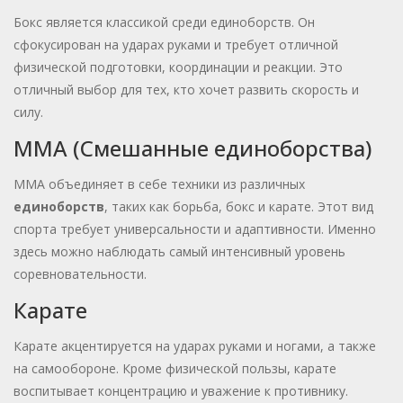
Бокс является классикой среди единоборств. Он
сфокусирован на ударах руками и требует отличной
физической подготовки, координации и реакции. Это
отличный выбор для тех, кто хочет развить скорость и
силу.
ММА (Смешанные единоборства)
ММА объединяет в себе техники из различных
единоборств
, таких как борьба, бокс и карате. Этот вид
спорта требует универсальности и адаптивности. Именно
здесь можно наблюдать самый интенсивный уровень
соревновательности.
Карате
Карате акцентируется на ударах руками и ногами, а также
на самообороне. Кроме физической пользы, карате
воспитывает концентрацию и уважение к противнику.