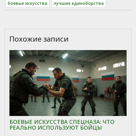
боевые искусства
лучшие единоборства
Похожие записи
БОЕВЫЕ ИСКУССТВА СПЕЦНАЗА: ЧТО
РЕАЛЬНО ИСПОЛЬЗУЮТ БОЙЦЫ