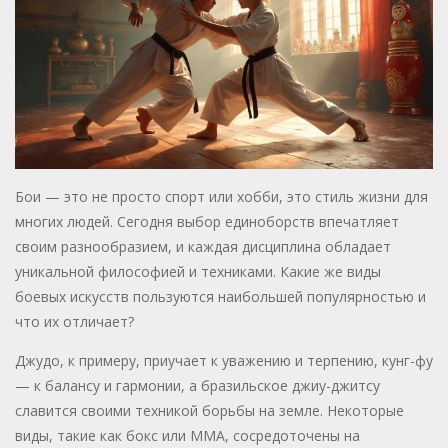
Бои — это не просто спорт или хобби, это стиль жизни для
многих людей. Сегодня выбор единоборств впечатляет
своим разнообразием, и каждая дисциплина обладает
уникальной философией и техниками. Какие же виды
боевых искусств пользуются наибольшей популярностью и
что их отличает?
Джудо, к примеру, приучает к уважению и терпению, кунг-фу
— к балансу и гармонии, а бразильское джиу-джитсу
славится своими техникой борьбы на земле. Некоторые
виды, такие как бокс или ММА, сосредоточены на