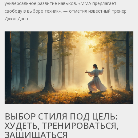
универсальное развитие навыков. «ММА предлагает
свободу в выборе техник», — отметил известный тренер
Джон Данн.
ВЫБОР СТИЛЯ ПОД ЦЕЛЬ:
ХУДЕТЬ, ТРЕНИРОВАТЬСЯ,
ЗАЩИЩАТЬСЯ