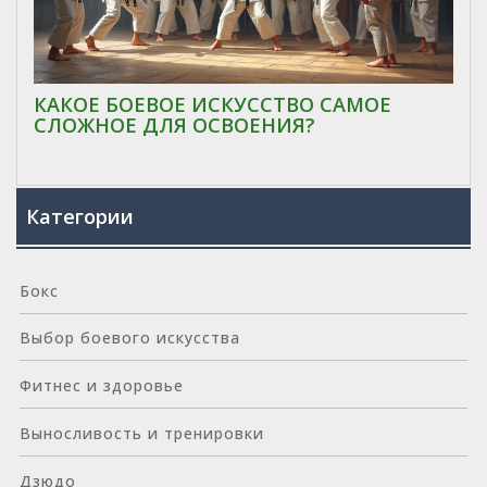
КАКОЕ БОЕВОЕ ИСКУССТВО САМОЕ
СЛОЖНОЕ ДЛЯ ОСВОЕНИЯ?
Категории
Бокс
Выбор боевого искусства
Фитнес и здоровье
Выносливость и тренировки
Дзюдо