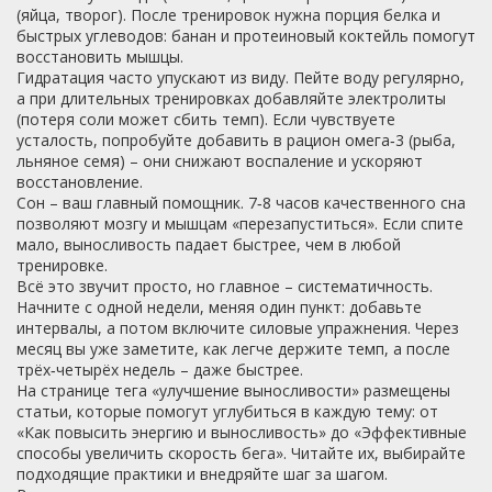
(яйца, творог). После тренировок нужна порция белка и
быстрых углеводов: банан и протеиновый коктейль помогут
восстановить мышцы.
Гидратация часто упускают из виду. Пейте воду регулярно,
а при длительных тренировках добавляйте электролиты
(потеря соли может сбить темп). Если чувствуете
усталость, попробуйте добавить в рацион омега‑3 (рыба,
льняное семя) – они снижают воспаление и ускоряют
восстановление.
Сон – ваш главный помощник. 7‑8 часов качественного сна
позволяют мозгу и мышцам «перезапуститься». Если спите
мало, выносливость падает быстрее, чем в любой
тренировке.
Всё это звучит просто, но главное – систематичность.
Начните с одной недели, меняя один пункт: добавьте
интервалы, а потом включите силовые упражнения. Через
месяц вы уже заметите, как легче держите темп, а после
трёх‑четырёх недель – даже быстрее.
На странице тега «улучшение выносливости» размещены
статьи, которые помогут углубиться в каждую тему: от
«Как повысить энергию и выносливость» до «Эффективные
способы увеличить скорость бега». Читайте их, выбирайте
подходящие практики и внедряйте шаг за шагом.