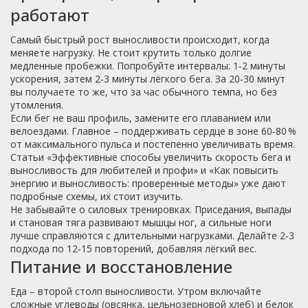
работают
Самый быстрый рост выносливости происходит, когда
меняете нагрузку. Не стоит крутить только долгие
медленные пробежки. Попробуйте интервалы: 1‑2 минуты
ускорения, затем 2‑3 минуты лёгкого бега. За 20‑30 минут
вы получаете то же, что за час обычного темпа, но без
утомления.
Если бег не ваш профиль, замените его плаванием или
велоездами. Главное – поддерживать сердце в зоне 60‑80 %
от максимального пульса и постепенно увеличивать время.
Статьи «Эффективные способы увеличить скорость бега и
выносливость для любителей и профи» и «Как повысить
энергию и выносливость: проверенные методы» уже дают
подробные схемы, их стоит изучить.
Не забывайте о силовых тренировках. Приседания, выпады
и становая тяга развивают мышцы ног, а сильные ноги
лучше справляются с длительными нагрузками. Делайте 2‑3
подхода по 12‑15 повторений, добавляя лёгкий вес.
Питание и восстановление
Еда – второй столп выносливости. Утром включайте
сложные углеводы (овсянка, цельнозерновой хлеб) и белок