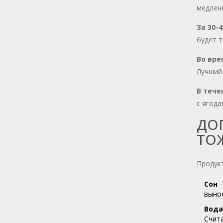
медленн
За 30-
будет т
Во вре
Лучший 
В тече
с ягода
ДО
ТО
Продукт
Сон
-
вынос
Вода
Счита