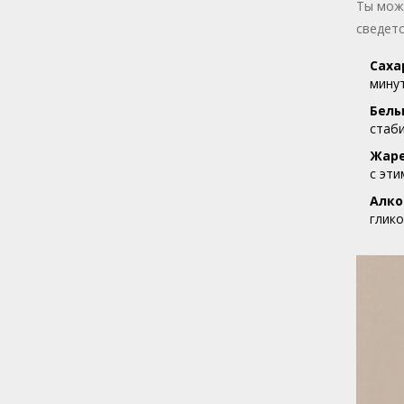
Ты може
сведетс
Саха
минут
Белы
стаби
Жаре
с эти
Алко
глико