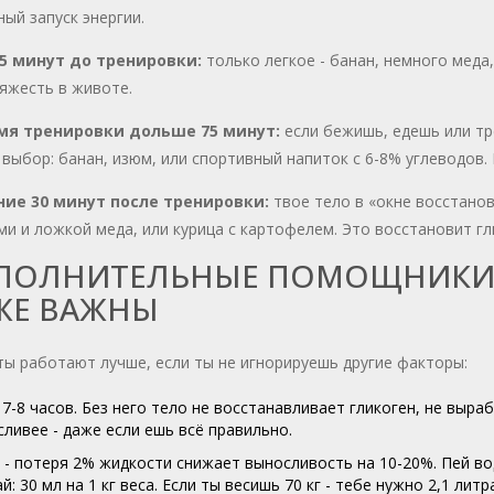
ый запуск энергии.
45 минут до тренировки:
только легкое - банан, немного меда,
яжесть в животе.
мя тренировки дольше 75 минут:
если бежишь, едешь или тр
выбор: банан, изюм, или спортивный напиток с 6-8% углеводов.
ние 30 минут после тренировки:
твое тело в «окне восстанов
ми и ложкой меда, или курица с картофелем. Это восстановит г
ПОЛНИТЕЛЬНЫЕ ПОМОЩНИКИ -
ЖЕ ВАЖНЫ
ы работают лучше, если ты не игнорируешь другие факторы:
 7-8 часов. Без него тело не восстанавливает гликоген, не выр
ливее - даже если ешь всё правильно.
- потеря 2% жидкости снижает выносливость на 10-20%. Пей вод
й: 30 мл на 1 кг веса. Если ты весишь 70 кг - тебе нужно 2,1 литра