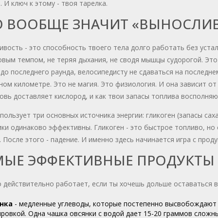
. И ключ к этому - твоя тарелка.
О ВООБЩЕ ЗНАЧИТ «ВЫНОСЛИВ
вость - это способность твоего тела долго работать без устал
вым темпом, не теряя дыхания, не сводя мышцы судорогой. Это 
до последнего раунда, велосипедисту не сдаваться на последне
ом километре. Это не магия. Это физиология. И она зависит от
овь доставляет кислород, и как твои запасы топлива восполняю
пользует три основных источника энергии: гликоген (запасы саха
ки одинаково эффективны. Гликоген - это быстрое топливо, но 
 После этого - падение. И именно здесь начинается игра с проду
МЫЕ ЭФФЕКТИВНЫЕ ПРОДУКТЫ
 действительно работает, если ты хочешь дольше оставаться в 
нка
- медленные углеводы, которые постепенно высвобождают г
ровкой. Одна чашка овсянки с водой дает 15-20 граммов сложных