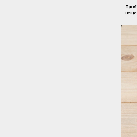
Проб
вещес