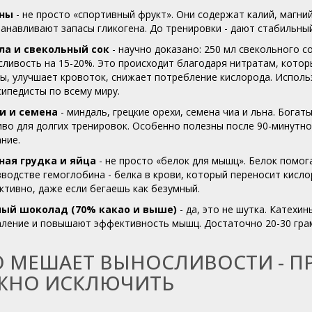
ны
- не просто «спортивный фрукт». Они содержат калий, магний
анавливают запасы гликогена. До тренировки - дают стабильный 
ла и свекольный сок
- научно доказано: 250 мл свекольного со
ливость на 15-20%. Это происходит благодаря нитратам, котор
ы, улучшает кровоток, снижает потребление кислорода. Испол
ипедисты по всему миру.
и и семена
- миндаль, грецкие орехи, семена чиа и льна. Бога
во для долгих тренировок. Особенно полезны после 90-минутно
ние.
ная грудка и яйца
- не просто «белок для мышц». Белок помог
водстве гемоглобина - белка в крови, который переносит кисл
тивно, даже если бегаешь как безумный.
ый шоколад (70% какао и выше)
- да, это не шутка. Катех
ление и повышают эффективность мышц. Достаточно 20-30 граммо
О МЕШАЕТ ВЫНОСЛИВОСТИ - П
ЖНО ИСКЛЮЧИТЬ