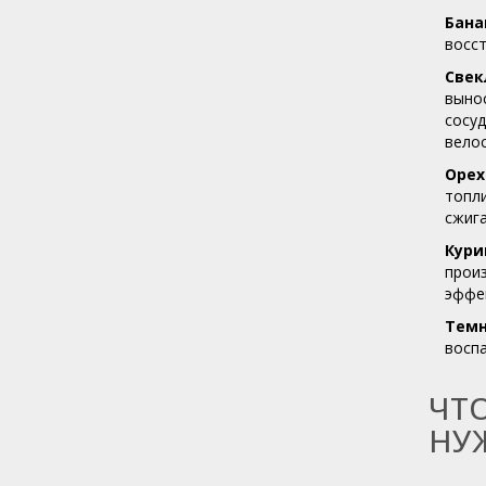
Бана
восст
Свек
вынос
сосуд
велос
Орех
топли
сжига
Кури
произ
эффек
Темн
воспа
ЧТ
НУ