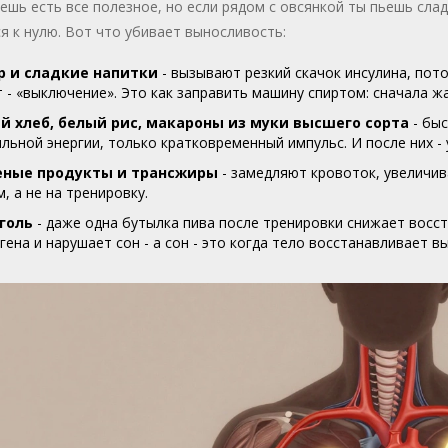
шь есть все полезное, но если рядом с овсянкой ты пьешь слад
я к нулю. Вот что убивает выносливость:
р и сладкие напитки
- вызывают резкий скачок инсулина, пото
 - «выключение». Это как заправить машину спиртом: сначала жа
й хлеб, белый рис, макароны из муки высшего сорта
- быс
льной энергии, только кратковременный импульс. И после них - 
ные продукты и трансжиры
- замедляют кровоток, увеличив
м, а не на тренировку.
голь
- даже одна бутылка пива после тренировки снижает восст
гена и нарушает сон - а сон - это когда тело восстанавливает в