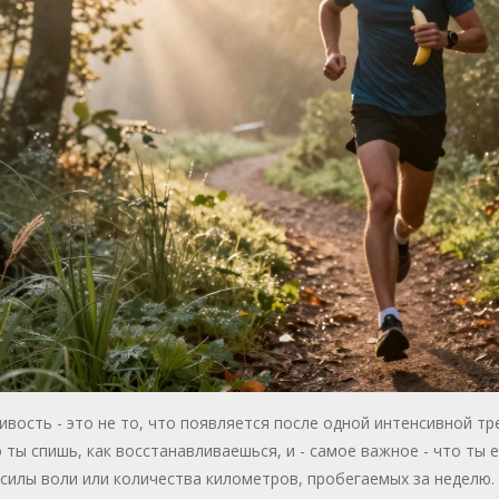
вость - это не то, что появляется после одной интенсивной т
 ты спишь, как восстанавливаешься, и - самое важное - что ты 
силы воли или количества километров, пробегаемых за неделю.