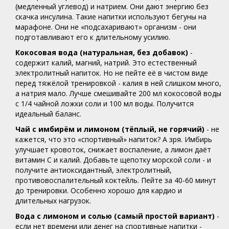
(медленный углевод) и натрием. Они дают энергию без
скачка инсулина. Такие напитки используют бегуны на
марафоне. Они не «подсахаривают» организм - они
подготавливают его к длительному усилию.
Кокосовая вода (натуральная, без добавок)
-
содержит калий, магний, натрий. Это естественный
электролитный напиток. Но не пейте её в чистом виде
перед тяжёлой тренировкой - калия в ней слишком много,
а натрия мало. Лучше смешивайте 200 мл кокосовой воды
с 1/4 чайной ложки соли и 100 мл воды. Получится
идеальный баланс.
Чай с имбирём и лимоном (тёплый, не горячий)
- не
кажется, что это «спортивный» напиток? А зря. Имбирь
улучшает кровоток, снижает воспаление, а лимон даёт
витамин С и калий. Добавьте щепотку морской соли - и
получите антиоксидантный, электролитный,
противовоспалительный коктейль. Пейте за 40-60 минут
до тренировки. Особенно хорошо для кардио и
длительных нагрузок.
Вода с лимоном и солью (самый простой вариант)
-
если нет времени или денег на спортивные напитки -