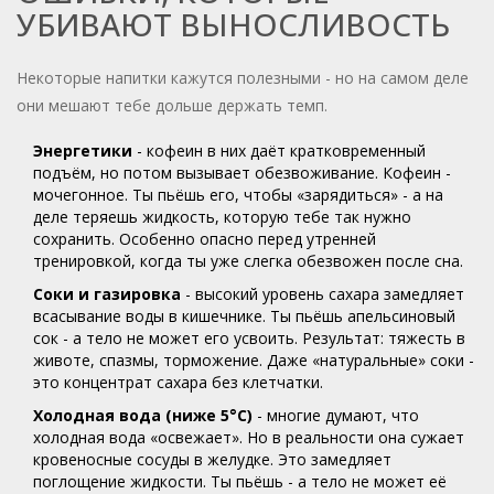
УБИВАЮТ ВЫНОСЛИВОСТЬ
Некоторые напитки кажутся полезными - но на самом деле
они мешают тебе дольше держать темп.
Энергетики
- кофеин в них даёт кратковременный
подъём, но потом вызывает обезвоживание. Кофеин -
мочегонное. Ты пьёшь его, чтобы «зарядиться» - а на
деле теряешь жидкость, которую тебе так нужно
сохранить. Особенно опасно перед утренней
тренировкой, когда ты уже слегка обезвожен после сна.
Соки и газировка
- высокий уровень сахара замедляет
всасывание воды в кишечнике. Ты пьёшь апельсиновый
сок - а тело не может его усвоить. Результат: тяжесть в
животе, спазмы, торможение. Даже «натуральные» соки -
это концентрат сахара без клетчатки.
Холодная вода (ниже 5°C)
- многие думают, что
холодная вода «освежает». Но в реальности она сужает
кровеносные сосуды в желудке. Это замедляет
поглощение жидкости. Ты пьёшь - а тело не может её