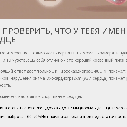
 ПРОВЕРИТЬ, ЧТО У ТЕБЯ ИМ
РДЦЕ
е измерения - только часть картины. Ты можешь замерять пуль
, и ты чувствуешь себя отлично - это хороший косвенный призна
оящий ответ дает только ЭКГ и эхокардиография. ЭКГ покажет:
ков, нарушения ритма. Эхокардиография (УЗИ сердца) покажет 
ность.
тсменов с настоящим спортивным сердцем:
на стенки левого желудочка - до 12 мм (норма - до 11)
Размер л
ия выброса - 60-70%
Нет признаков клапанной недостаточности