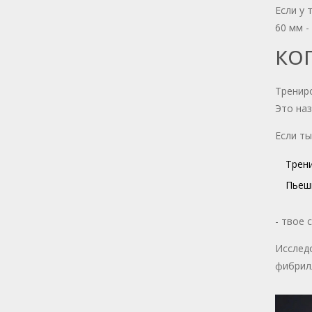
Если у 
60 мм -
КО
Трениро
Это наз
Если ты
Трени
Пьешь
- твое 
Исследо
фибрилл