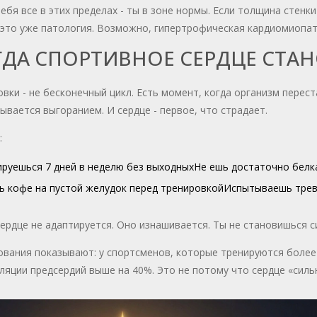
тебя все в этих пределах - ты в зоне нормы. Если толщина стен
 это уже патология. Возможно, гипертрофическая кардиомиопати
ГДА СПОРТИВНОЕ СЕРДЦЕ СТА
вки - не бесконечный цикл. Есть момент, когда организм перест
ывается выгоранием. И сердце - первое, что страдает.
:
руешься 7 дней в неделю без выходных
Не ешь достаточно белка
 кофе на пустой желудок перед тренировкой
Испытываешь трево
сердце не адаптируется. Оно изнашивается. Ты не становишься 
вания показывают: у спортсменов, которые тренируются более 
яции предсердий выше на 40%. Это не потому что сердце «силь