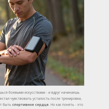
ься боевыми искусствами - и вдруг начинаешь
рестал чувствовать усталость после тренировки,
ет быть
спортивное сердце
. Но как понять - это