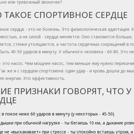
ьно или тревожный звоночек?
 ТАКОЕ СПОРТИВНОЕ СЕРДЦЕ
ное сердце - это не болезнь. Это физиологическая адаптация. 
востью, а не силой - сердце меняется. Оно становится больше
ется, стенки утолщаются, а частота сердечных сокращений в п
ыть 40-50 ударов в минуту. У обычного человека - 60-80. Это н
- это насос. Чем мощнее насос, тем меньше ему нужно перекач
Так же и с сердцем спортсмена: один удар - и кровь дошла до мы
я энергии. Это эффективность.
ИЕ ПРИЗНАКИ ГОВОРЯТ, ЧТО У
РДЦЕ
 в покое ниже 60 ударов в минуту (у некоторых - 45-50)
дышки при обычной нагрузке - ты бегаешь 10 км, а дыхание ров
е не «выскакивает» при стрессе - ты спокойно встаешь утром, и