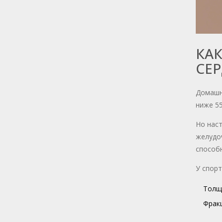
КАК
СЕ
Домашни
ниже 55
Но наст
желудоч
способ
У спор
Толщи
Фракц