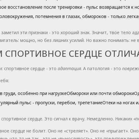
ое восстановление после тренировки - пульс возвращается к но
оловокружения, потемнения в глазах, обмороков - только легка
 заметил эти признаки - это хороший знак. Значит, твое тело а
игатель: мощно, но без лишних усилий. Но важно понимать: не в
М СПОРТИВНОЕ СЕРДЦЕ ОТЛИЧ
: спортивное сердце - это
адаптация
. А патология - это
повреж
тебя:
в груди, особенно при нагрузке
Обмороки или почти обмороки
Од
улярный пульс - пропуски, перебои, трепетание
Отеки на ногах 
е спортивное сердце. Это сигнал к врачу. Немедленно. Никаких «
ное сердце не болит. Оно не «стреляет». Оно не «прыгает». Он
ешь что-то не так - это не «выносливость», это предупреждение