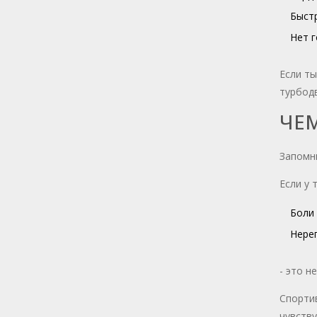
Быстр
Нет г
Если ты
турбодв
ЧЕ
Запомни
Если у 
Боли 
Нерег
- это н
Спортив
чувству