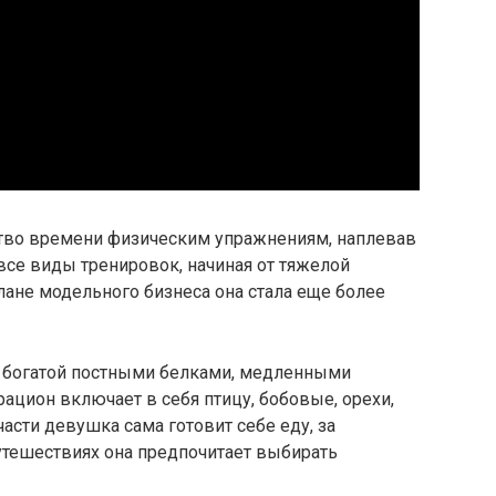
тво времени физическим упражнениям, наплевав
т все виды тренировок, начиная от тяжелой
плане модельного бизнеса она стала еще более
, богатой постными белками, медленными
ацион включает в себя птицу, бобовые, орехи,
части девушка сама готовит себе еду, за
утешествиях она предпочитает выбирать