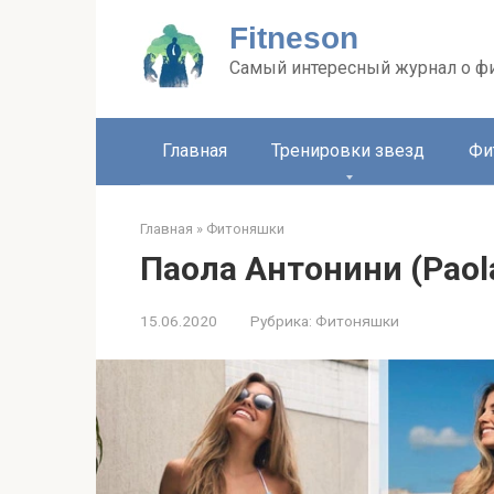
Перейти
Fitneson
к
контенту
Самый интересный журнал о ф
Главная
Тренировки звезд
Фи
Главная
»
Фитоняшки
Паола Антонини (Paola
15.06.2020
Рубрика:
Фитоняшки