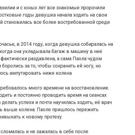
разилии и с юных лет все знакомые пророчили
остковые годы девушка начала ходить на свои
й становилась все более востребованной среди
часье, в 2014 году, когда девушка собиралась на
 когда она укладывала багаж в машину в неё
 фактически раздавлена, а сама Паола чудом
боролись за то, чтобы сохранить ей ногу, но
лось ампутировать ниже колена.
ребовалось много времени на восстановление.
одить и постоянно проводить время на сеансах
 делать успехи и почти научилась ходить, её врач
ать выше колена. Паоле пришлось пережить
ривыкать к новому протезу.
 сломалась и не зажалась в себе после