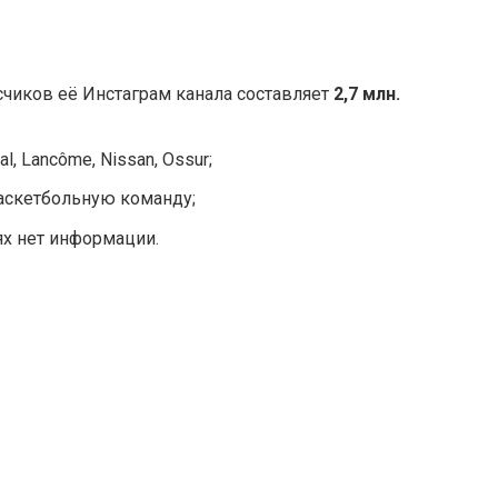
чиков её Инстаграм канала составляет
2,7 млн.
l, Lancôme, Nissan, Ossur;
аскетбольную команду;
ях нет информации.