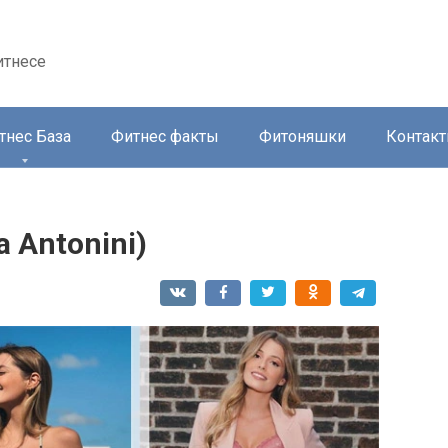
итнесе
тнес База
Фитнес факты
Фитоняшки
Контак
 Antonini)