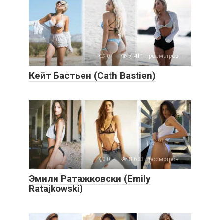
0
7 411 просмотров
Кейт Бастьен (Cath Bastien)
0
8 633 просмотров
Эмили Ратажковски (Emily
Ratajkowski)