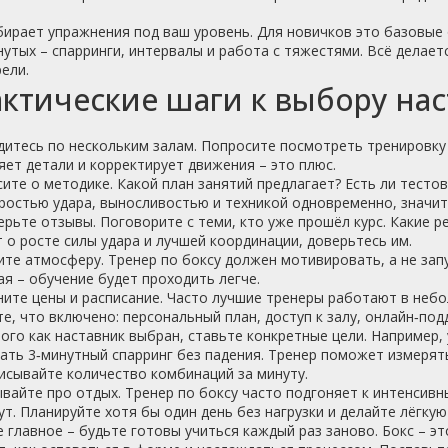
ирает упражнения под ваш уровень. Для новичков это базовые о
утых – спарринги, интервалы и работа с тяжестями. Всё делает
ели.
ктические шаги к выбору нас
дитесь по нескольким залам. Попросите посмотреть тренировку 
ет детали и корректирует движения – это плюс.
сите о методике. Какой план занятий предлагает? Есть ли тест
ростью удара, выносливостью и техникой одновременно, значит
ерьте отзывы. Поговорите с теми, кто уже прошёл курс. Какие 
 о росте силы удара и лучшей координации, доверьтесь им.
ите атмосферу. Тренер по боксу должен мотивировать, а не зап
я – обучение будет проходить легче.
ните цены и расписание. Часто лучшие тренеры работают в неб
е, что включено: персональный план, доступ к залу, онлайн‑под
ого как наставник выбран, ставьте конкретные цели. Например, 
ть 3‑минутный спарринг без падения. Тренер поможет измерят
исывайте количество комбинаций за минуту.
вайте про отдых. Тренер по боксу часто подгоняет к интенсив
ут. Планируйте хотя бы один день без нагрузки и делайте лёгкую
 главное – будьте готовы учиться каждый раз заново. Бокс – э