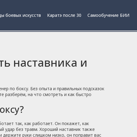
ы боевых искусств
Каратэ после 30
Самообучение БИИ
ть наставника и
нер по боксу. Без опыта и правильных подсказок
те разберём, на что смотреть и как быстро
оксу?
тает так, как работает. Он покажет, как
ый удар без травм. Хороший наставник также
и держите руки слишком низко, он поправит вас