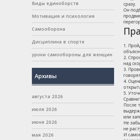
Виды единоборств
сразу.
Он подб
продвин
Мотивация и психология
перегор
Пра
Самооборона
Дисциплина в спорте
1. Прой
объясня
уроки самообороны для женщин
2. Спро
над ско
3. Пров
Архивы
говорят
4. Оцен
открыта
5. Уточ
августа 2026
Сравнит
После т
июля 2026
выдержа
или зап
июня 2026
Не забы
не раст
И самое
мая 2026