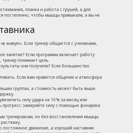
тжимания, планка и работа с грушей, а для
ся постепенно, чтобы мышцы привыкали, а вы не
тавника
«в живую». Если тренер общается с учениками,
овое занятие? Если программа включает работу
, тренер понимает цель.
результаты они получили? Если большинство
угивать. Если вам нравится общение и атмосфера
ольших группах, а стоимость может быть выше.
держку.
увеличить силу удара на 10 % за месяц или
ь прогресс: замеряйте силу с помощью фонарика
ным тренировкам, но без восстановления мышцы
 растяжку.
то постоянное движение, а хороший наставник