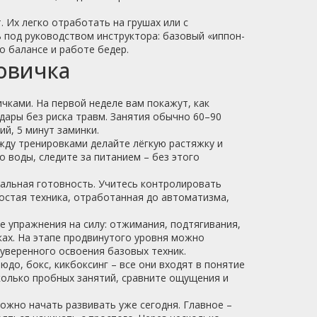
. Их легко отработать на грушах или с
 под руководством инструктора: базовый «иппон-
о балансе и работе бедер.
овичка
ичками. На первой неделе вам покажут, как
удары без риска травм. Занятия обычно 60–90
ий, 5 минут заминки.
жду тренировками делайте лёгкую растяжку и
 воды, следите за питанием – без этого
тальная готовность. Учитесь контролировать
остая техника, отработанная до автоматизма,
е упражнения на силу: отжимания, подтягивания,
ках. На этапе продвинутого уровня можно
уверенного освоения базовых техник.
юдо, бокс, кикбоксинг – все они входят в понятие
колько пробных занятий, сравните ощущения и
ожно начать развивать уже сегодня. Главное –