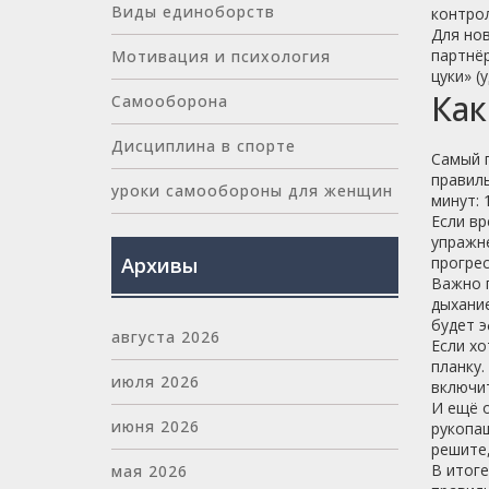
Виды единоборств
контрол
Для нов
партнёр
Мотивация и психология
цуки» (
Как
Самооборона
Дисциплина в спорте
Самый г
правиль
уроки самообороны для женщин
минут: 
Если вр
упражне
Архивы
прогрес
Важно п
дыхание
будет э
августа 2026
Если хо
планку.
июля 2026
включит
И ещё о
июня 2026
рукопаш
решите,
В итоге
мая 2026