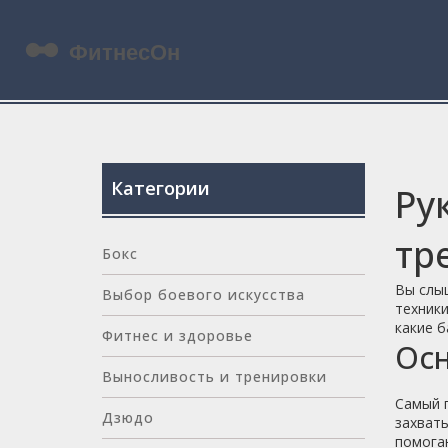
Категории
Ру
тр
Бокс
Вы слыш
Выбор боевого искусства
техники
какие б
Фитнес и здоровье
Осн
Выносливость и тренировки
Самый п
Дзюдо
захваты
помогаю