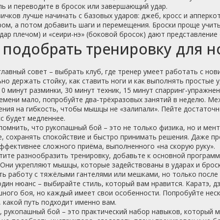
ь и переводите в бросок или завершающий удар.
ичков лучше начинать с базовых ударов: джеб, кросс и апперкот
ом, а потом добавить шаги и перемещения. Броски проще учить
удар плечом) и «сеири-нэ» (боковой бросок) дают представление 
 подобрать тренировку для н
лавный совет – выбрать клуб, где тренер умеет работать с нов
но держать стойку, как ставить ноги и как выполнять простые 
10 минут разминки, 30 минут техник, 15 минут спарринг‑упражнен
емени мало, попробуйте два‑трёхразовых занятий в неделю. Ме
ния на гибкость, чтобы мышцы не «залипали». Пейте достаточно
с будет медленнее.
омнить, что рукопашный бой – это не только физика, но и мен
, сохранять спокойствие и быстро принимать решения. Даже пр
ффективнее сложного приёма, выполненного «на скорую руку».
тите разнообразить тренировку, добавьте к основной программ
 Они укрепляют мышцы, которые задействованы в ударах и брос
ь работу с тяжёлыми гантелями или мешками, но только после 
дин нюанс – выбирайте стиль, который вам нравится. Каратэ, дз
ного боя, но каждый имеет свои особенности. Попробуйте нес
 какой путь подходит именно вам.
, рукопашный бой – это практический набор навыков, который м