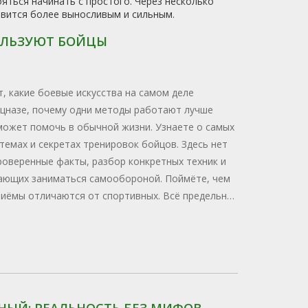
яться начинать с простого. Через несколько
овится более выносливым и сильным.
ПОЛЬЗУЮТ БОЙЦЫ
, какие боевые искусства на самом деле
ецназе, почему одни методы работают лучше
 может помочь в обычной жизни. Узнаете о самых
темах и секретах тренировок бойцов. Здесь нет
роверенные факты, разбор конкретных техник и
ающих заниматься самообороной. Поймёте, чем
риёмы отличаются от спортивных. Всё предельно
 понятно.
НЫЙ: РЕАЛЬНОСТЬ БЕЗ МИФОВ