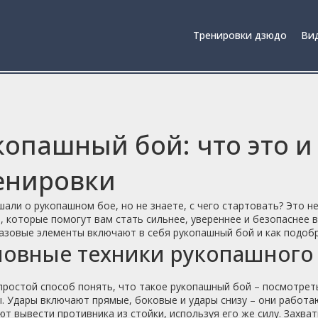
Тренировки дзюдо
Вид
копашный бой: что это и
енировки
али о рукопашном бое, но не знаете, с чего стартовать? Это н
, которые помогут вам стать сильнее, увереннее и безопаснее в
азовые элементы включают в себя рукопашный бой и как подоб
овные техники рукопашного
ростой способ понять, что такое рукопашный бой – посмотреть 
. Удары включают прямые, боковые и удары снизу – они работаю
т вывести противника из стойки, используя его же силу. Захва