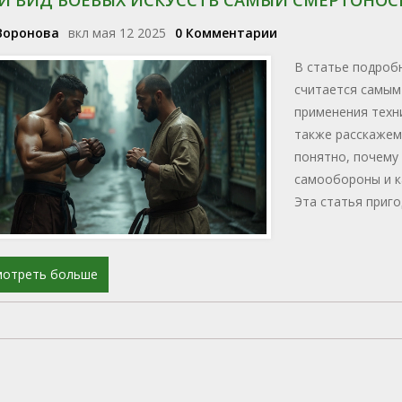
Воронова
вкл мая 12 2025
0 Комментарии
В статье подробн
считается самым
применения техни
также расскажем,
понятно, почему
самообороны и к
Эта статья приго
ищет конкретику.
мотреть больше