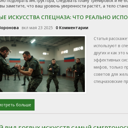
но подобрать инструктора, следовать плану тренировок и не бо
вы заметите, что ваш уровень уверенности растёт, а тело стан
ЫЕ ИСКУССТВА СПЕЦНАЗА: ЧТО РЕАЛЬНО ИС
Воронова
вкл мая 23 2025
0 Комментарии
Статья расскажет
используют в сп
других и как это
эффективных сис
мифов, только п
советов для жел
спецназовские п
просто, честно и
мотреть больше
Й ВИД БОЕВЫХ ИСКУССТВ САМЫЙ СМЕРТОНОС