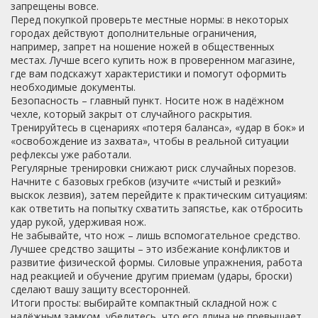
запрещены вовсе.
Перед покупкой проверьте местные нормы: в некоторых
городах действуют дополнительные ограничения,
например, запрет на ношение ножей в общественных
местах. Лучше всего купить нож в проверенном магазине,
где вам подскажут характеристики и помогут оформить
необходимые документы.
Безопасность – главный пункт. Носите нож в надёжном
чехле, который закрыт от случайного раскрытия.
Тренируйтесь в сценариях «потеря баланса», «удар в бок» и
«освобождение из захвата», чтобы в реальной ситуации
рефлексы уже работали.
Регулярные тренировки снижают риск случайных порезов.
Начните с базовых гребков (изучите «чистый и резкий»
выскок лезвия), затем перейдите к практическим ситуациям:
как ответить на попытку схватить запястье, как отбросить
удар рукой, удерживая нож.
Не забывайте, что нож – лишь вспомогательное средство.
Лучшее средство защиты – это избежание конфликтов и
развитие физической формы. Силовые упражнения, работа
над реакцией и обучение другим приемам (удары, броски)
сделают вашу защиту всесторонней.
Итоги просты: выбирайте компактный складной нож с
надёжным замком, убедитесь, что его длина не превышает