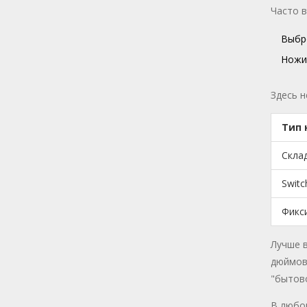
Часто в
Выбро
Ножи
Здесь н
Тип 
Скла
Switc
Фикс
Лучше 
дюймов.
"бытов
В любом