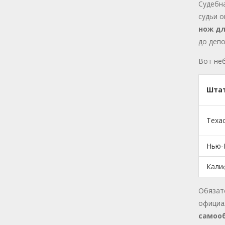
Судебна
судьи о
нож д
до депо
Вот не
Шта
Теха
Нью-
Кали
Обязат
официал
самоо