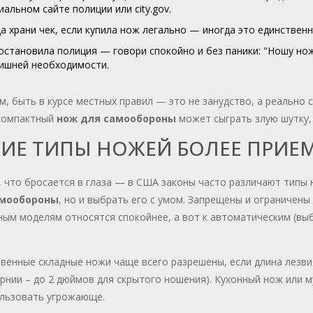
альном сайте полиции или city.gov.
а храни чек, если купила нож легально — иногда это единствен
остановила полиция — говори спокойно и без паники: "Ношу нож
лишней необходимости.
, быть в курсе местных правил — это не занудство, а реально 
компактный
нож для самообороны
может сыграть злую шутку, 
КИЕ ТИПЫ НОЖЕЙ БОЛЕЕ ПРИ
 что бросается в глаза — в США законы часто различают типы
амообороны
, но и выбрать его с умом. Запрещены и ограничен
ным моделям относятся спокойнее, а вот к автоматическим (вы
енные складные ножи чаще всего разрешены, если длина лезви
нии – до 2 дюймов для скрытого ношения). Кухонный нож или м
ользовать угрожающе.