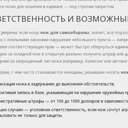
се ножи для ношения в кармане — под строгим запретом.
ВЕТСТВЕННОСТЬ И ВОЗМОЖНЫ
 уверены: если ношу
нож для самообороны
, значит, всё под 
ах с лояльными законами нарушение небольшого пункта — напри
твия соответствующих прав — может быстро обернуться админи
ке за складной нож в открытую реально получить штраф или да
нии за запрещённый тип ножа (например, балисонг или автомат
трим, с чем часто сталкиваются женщины, решившие носить
но
искация ножа и задержание до выяснения обстоятельств;
атимая запись в базе, указывающая на нарушение оружейных пра
истративные штрафы — от 100 до 1000 долларов в зависимости 
ших случаях — уголовная ответственность, если нож сочтут аг
ьзовать не только для защиты.