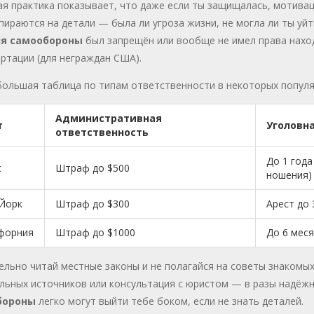
я практика показывает, что даже если ты защищалась, мотивац
пираются на детали — была ли угроза жизни, не могла ли ты уйти
ля самообороны
был запрещён или вообще не имел права наход
ртации (для неграждан США).
большая таблица по типам ответственности в некоторых популя
Административная
т
Уголовн
ответственность
До 1 года
с
Штраф до $500
ношения)
Йорк
Штраф до $300
Арест до 
форния
Штраф до $1000
До 6 мес
ельно читай местные законы и не полагайся на советы знакомы
ьных источников или консультация с юристом — в разы надёжн
бороны
легко могут выйти тебе боком, если не знать деталей.