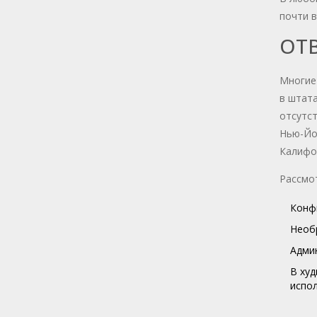
почти в
ОТ
Многие
в штат
отсутс
Нью-Йор
Калифор
Рассмо
Конф
Необр
Админ
В худ
испол