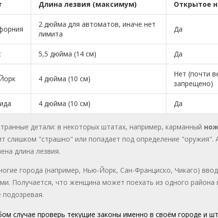
т
Длина лезвия (максимум)
Открытое 
2 дюйма для автоматов, иначе нет
форния
Да
лимита
с
5,5 дюйма (14 см)
Да
Нет (почти в
Йорк
4 дюйма (10 см)
запрещено)
ида
4 дюйма (10 см)
Да
странные детали: в некоторых штатах, например, карманный
нож
т слишком "страшно" или попадает под определение "оружия". А
ена длина лезвия.
огие города (например, Нью-Йорк, Сан-Франциско, Чикаго) вво
и. Получается, что женщина может поехать из одного района в
 подозревая.
ом случае проверь текущие законы именно в своём городе и ш