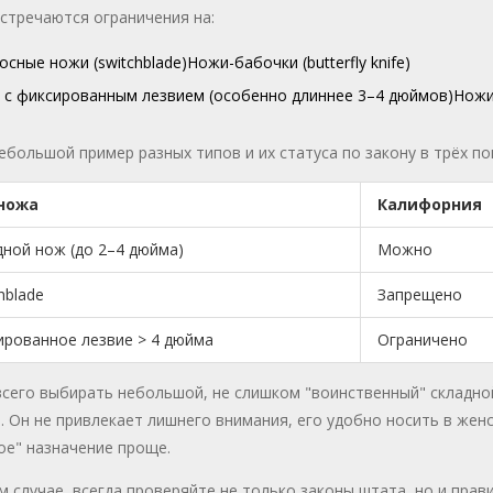
стречаются ограничения на:
сные ножи (switchblade)
Ножи-бабочки (butterfly knife)
 с фиксированным лезвием (особенно длиннее 3–4 дюймов)
Ножи
ебольшой пример разных типов и их статуса по закону в трёх п
ножа
Калифорния
дной нож (до 2–4 дюйма)
Можно
hblade
Запрещено
ированное лезвие > 4 дюйма
Ограничено
всего выбирать небольшой, не слишком "воинственный" складн
 Он не привлекает лишнего внимания, его удобно носить в женс
ое" назначение проще.
 случае, всегда проверяйте не только законы штата, но и прав