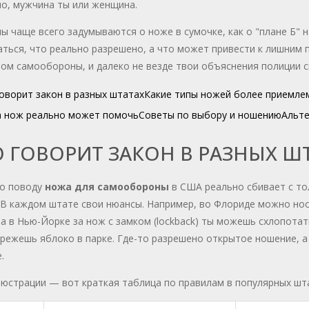
о, мужчина ты или женщина.
 чаще всего задумываются о ноже в сумочке, как о "плане Б" н
ться, что реально разрешено, а что может привести к лишним
ом самообороны, и далеко не везде твои объяснения полиции с
оворит закон в разных штатах
Какие типы ножей более приемле
а нож реально может помочь
Советы по выбору и ношению
Альте
 ГОВОРИТ ЗАКОН В РАЗНЫХ Ш
по поводу
ножа для самообороны
в США реально сбивает с тол
 В каждом штате свои нюансы. Например, во Флориде можно нос
, а в Нью-Йорке за нож с замком (lockback) ты можешь схлопот
режешь яблоко в парке. Где-то разрешено открытое ношение, а
.
юстрации — вот краткая таблица по правилам в популярных шт