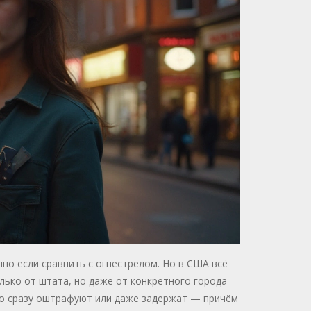
о если сравнить с огнестрелом. Но в США всё
олько от штата, но даже от конкретного города
это сразу оштрафуют или даже задержат — причём