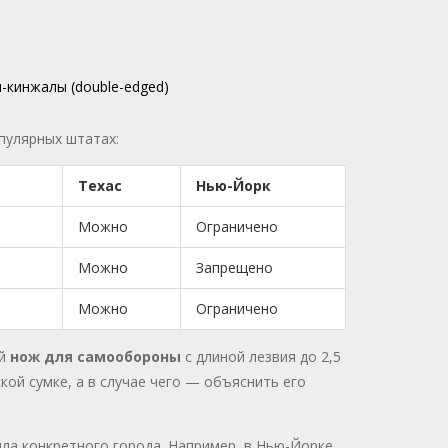
-кинжалы (double-edged)
опулярных штатах:
Техас
Нью-Йорк
Можно
Ограничено
Можно
Запрещено
Можно
Ограничено
ой
нож для самообороны
с длиной лезвия до 2,5
кой сумке, а в случае чего — объяснить его
ила конкретного города. Например, в Нью-Йорке