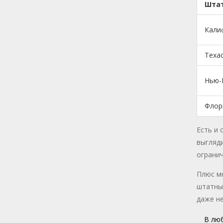
Шта
Кали
Теха
Нью-
Флор
Есть и 
выгляди
огранич
Плюс мн
штатным
даже не
В люб