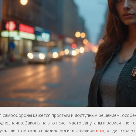
я самообороны кажется простым и доступным решением, особенн
однозначно. Законы на этот счёт часто запутаны и зависят не т
уга. Где-то можно спокойно носить складной
нож
, а где-то за 