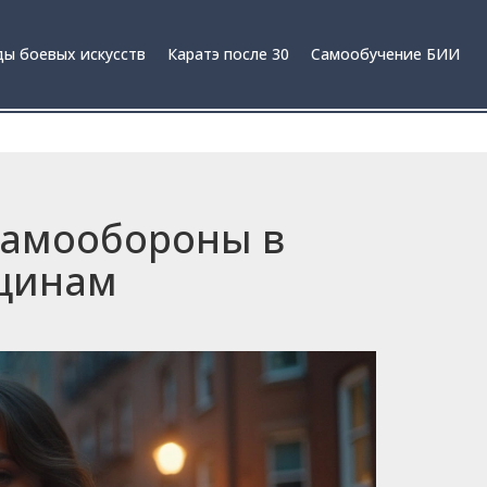
ы боевых искусств
Каратэ после 30
Самообучение БИИ
самообороны в
нщинам