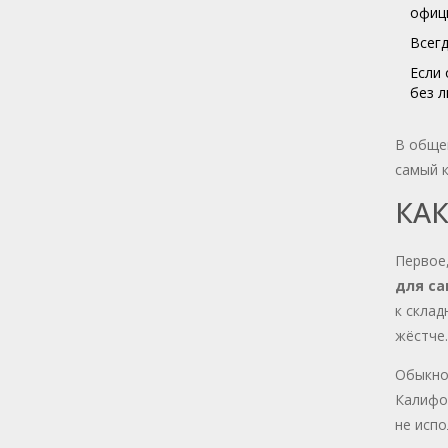
офици
Всегд
Если 
без 
В общем
самый 
КА
Первое,
для с
к склад
жёстче.
Обыкнов
Калифор
не исп