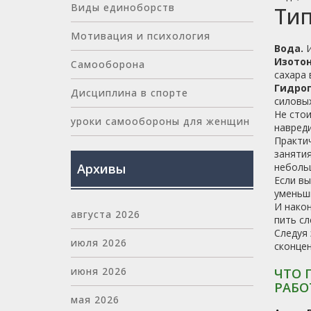
Виды единоборств
Тип
Мотивация и психология
Вода.
И
Изотон
Самооборона
сахара 
Гидрог
Дисциплина в спорте
силовых
Не стои
уроки самообороны для женщин
навреди
Практич
занятия
Архивы
неболь
Если вы
уменьши
И након
августа 2026
пить сл
Следуя
июля 2026
сконцен
июня 2026
ЧТО 
РАБО
мая 2026