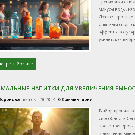
тренировки с по
минусы воды, из
Даются простые 
опытным спортсм
эффекты популяр
узнает, как выбр
целей.
мотреть больше
МАЛЬНЫЕ НАПИТКИ ДЛЯ УВЕЛИЧЕНИЯ ВЫНОС
Воронова
вкл окт 28 2024
0 Комментарии
Выбор правильно
способность бег
после тренировки
повышения вынос