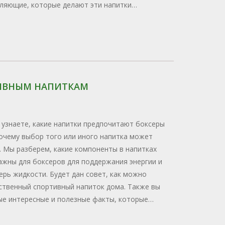
ляющие, которые делают эти напитки
 приведены советы по их безопасному
От традиционного кофе до специализированных
тков — каждый найдет что-то свое.
ТИВНЫМ НАПИТКАМ
 узнаете, какие напитки предпочитают боксеры
почему выбор того или иного напитка может
 Мы разберем, какие компоненты в напитках
ажны для боксеров для поддержания энергии и
рь жидкости. Будет дан совет, как можно
ственный спортивный напиток дома. Также вы
ые интересные и полезные факты, которые
новичкам в боксе.