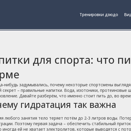
Тренировки дзюдо
Вид
питки для спорта: что пи
рме
а‑нибудь задумывались, почему некоторые спортсмены выглядят
 секрет – правильные напитки. Вода, изотоники, протеиновые ш
овление. Давайте разберём, что именно стоит пить до, во врем
ему гидратация так важна
я любого занятия тело теряет потём до 2‑3 литров воды. Потер
рации. Поэтому первая задача – обеспечить стабильный приток
о иногда ей не хватает электролитов, которые выводятся с пото