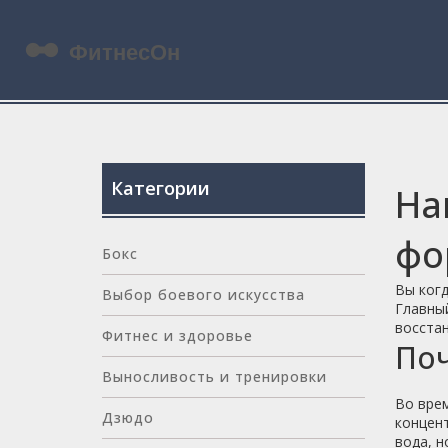
Категории
На
фо
Бокс
Вы когд
Выбор боевого искусства
Главный
восстан
Фитнес и здоровье
Поч
Выносливость и тренировки
Во врем
Дзюдо
концент
вода, н