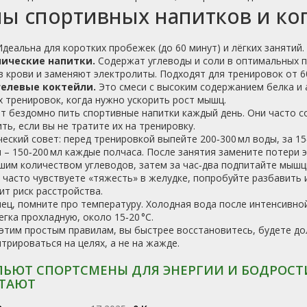
ы спортивных напитков и ког
деальна для коротких пробежек (до 60 минут) и лёгких занятий
ические напитки.
Содержат углеводы и соли в оптимальных 
в крови и заменяют электролиты. Подходят для тренировок от 60
елевые коктейли.
Это смеси с высоким содержанием белка и 
 тренировок, когда нужно ускорить рост мышц.
т бездомно пить спортивные напитки каждый день. Они часто с
ть, если вы не тратите их на тренировку.
еский совет: перед тренировкой выпейте 200‑300 мл воды, за 15‑
 – 150‑200 мл каждые полчаса. После занятия замените потери э
шим количеством углеводов, затем за час‑два подпитайте мыш
 часто чувствуете «тяжесть» в желудке, попробуйте разбавить 
т риск расстройства.
ец, помните про температуру. Холодная вода после интенсивно
егка прохладную, около 15‑20 °C.
 этим простым правилам, вы быстрее восстановитесь, будете д
трироваться на целях, а не на жажде.
ПЬЮТ СПОРТСМЕНЫ ДЛЯ ЭНЕРГИИ И БОДРОСТИ
ТАЮТ