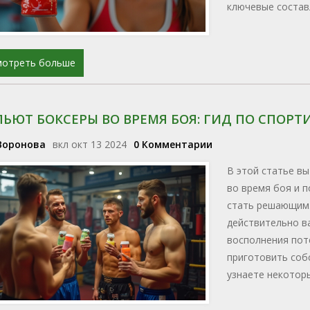
ключевые состав
эффективными, и
использованию. 
спортивных напи
мотреть больше
ПЬЮТ БОКСЕРЫ ВО ВРЕМЯ БОЯ: ГИД ПО СПОР
Воронова
вкл окт 13 2024
0 Комментарии
В этой статье вы
во время боя и 
стать решающим.
действительно в
восполнения поте
приготовить соб
узнаете некотор
пригодятся даже 