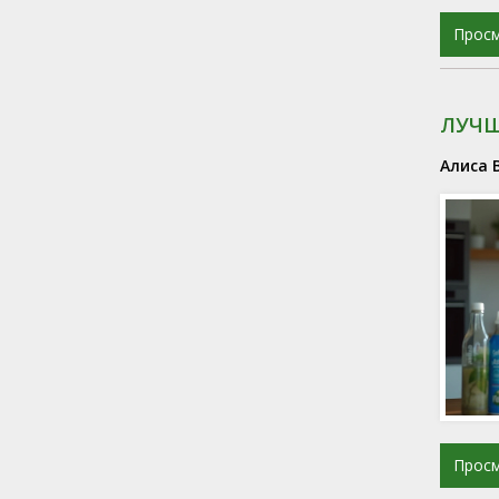
Прос
ЛУЧШ
Алиса 
Прос