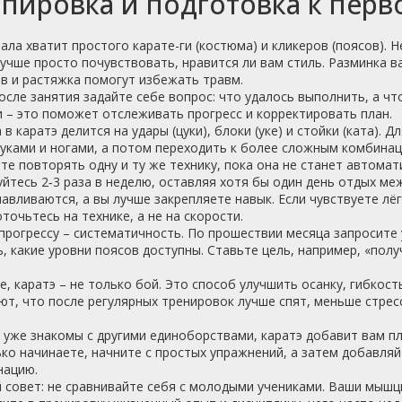
пировка и подготовка к перв
ала хватит простого карате-ги (костюма) и кликеров (поясов). Н
учше просто почувствовать, нравится ли вам стиль. Разминка 
в и растяжка помогут избежать травм.
осле занятия задайте себе вопрос: что удалось выполнить, а 
 – это поможет отслеживать прогресс и корректировать план.
 в каратэ делится на удары (цуки), блоки (уке) и стойки (ката)
уками и ногами, а потом переходить к более сложным комбинаци
те повторять одну и ту же технику, пока она не станет автомат
йтесь 2‑3 раза в неделю, оставляя хотя бы один день отдых ме
авливаются, а вы лучше закрепляете навык. Если чувствуете лё
точьтесь на технике, а не на скорости.
прогрессу – систематичность. По прошествии месяца запросите 
, какие уровни поясов доступны. Ставьте цель, например, «получ
, каратэ – не только бой. Это способ улучшить осанку, гибкос
т, что после регулярных тренировок лучше спят, меньше стрес
 уже знакомы с другими единоборствами, каратэ добавит вам пл
ко начинаете, начните с простых упражнений, а затем добавля
нацию.
совет: не сравнивайте себя с молодыми учениками. Ваши мышц