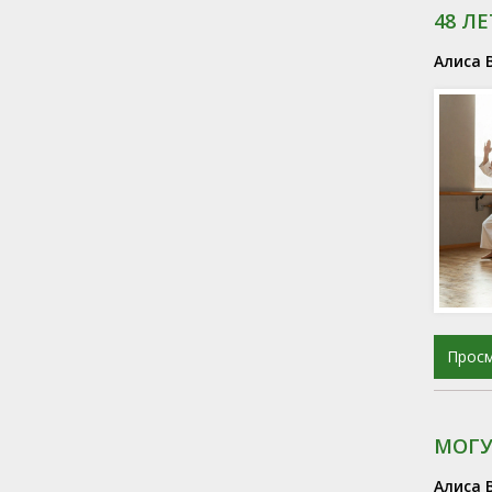
48 Л
Алиса 
Прос
МОГУ
Алиса 