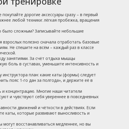
ой тренировке
е покупайте дорогие аксессуары сразу – в первый
важнее любой техники: лёгкая пробежка, вращения
что было сложным? Записывайте небольшие
. Для взрослых полезно сначала отработать базовые
ям. Не спешите на всём – каждый раз в классе
ической.
жду занятиями. За счёт отдыха мышцы
гкую боль в суставах, уменьшите интенсивность и
у инструктора план: какие каты (формы) следует
ить пояс 1-го дан за полгода», и держите её в
ть и концентрацию. Многие наши читатели
суют и чувствуют себя увереннее в повседневных
авности движений и чёткости в действиях. Если
йте каты, которые развивают выносливость и
ы могут восстанавливаться медленнее, но вы