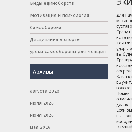
Эки
Виды единоборств
Для нач
Мотивация и психология
месяц л
суставо
Самооборона
Сразу п
нотатки
Дисциплина в спорте
Техника
удары р
уроки самообороны для женщин
вы буде
Трениру
восстан
Архивы
сосредо
Ключ к 
выучить
голове.
августа 2026
Помните
отмечаю
июля 2026
делах.
Если вы
июня 2026
вы толь
коорди
Важный 
мая 2026