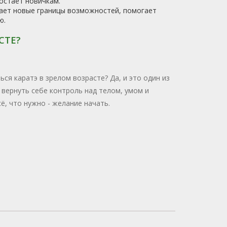
остает новичкам.
вает новые границы возможностей, помогает
ю.
СТЕ?
ся каратэ в зрелом возрасте? Да, и это один из
 вернуть себе контроль над телом, умом и
ё, что нужно - желание начать.