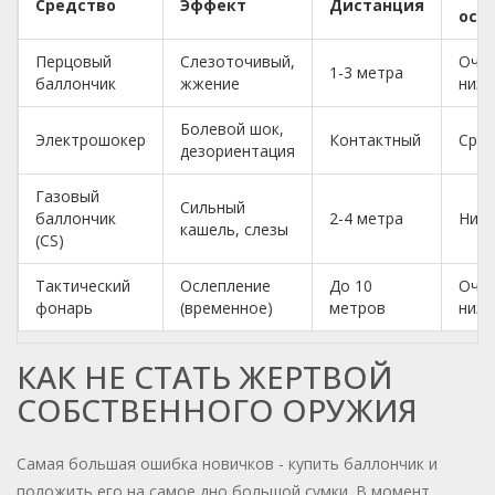
Средство
Эффект
Дистанция
осв
Перцовый
Слезоточивый,
Оче
1-3 метра
баллончик
жжение
низк
Болевой шок,
Электрошокер
Контактный
Сред
дезориентация
Газовый
Сильный
баллончик
2-4 метра
Низк
кашель, слезы
(CS)
Тактический
Ослепление
До 10
Оче
фонарь
(временное)
метров
низк
КАК НЕ СТАТЬ ЖЕРТВОЙ
СОБСТВЕННОГО ОРУЖИЯ
Самая большая ошибка новичков - купить баллончик и
положить его на самое дно большой сумки. В момент