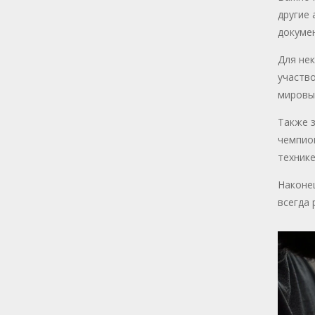
другие 
докумен
Для не
участв
мировы
Также 
чемпион
технике
Наконец
всегда 