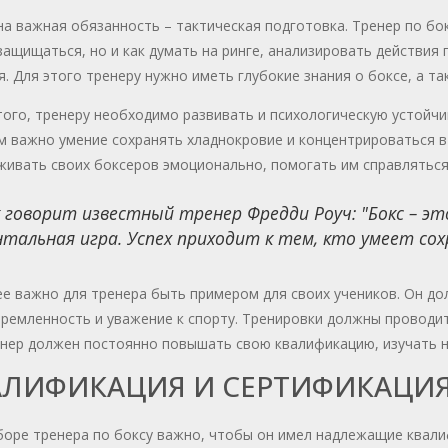
а важная обязанность – тактическая подготовка. Тренер по бок
защищаться, но и как думать на ринге, анализировать действия
. Для этого тренеру нужно иметь глубокие знания о боксе, а т
ого, тренеру необходимо развивать и психологическую устойчиво
 важно умение сохранять хладнокровие и концентрироваться в 
ивать своих боксеров эмоционально, помогать им справляться
 говорит известный тренер Фредди Роуч: "Бокс – это
тальная игра. Успех приходит к тем, кто умеет сох
е важно для тренера быть примером для своих учеников. Он д
ремленность и уважение к спорту. Тренировки должны проводи
енер должен постоянно повышать свою квалификацию, изучать н
АЛИФИКАЦИЯ И СЕРТИФИКАЦИ
оре тренера по боксу важно, чтобы он имел надлежащие квалиф