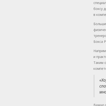
специа
боксу 
в компе
Большин
физичес
тренерс
Бокса 
Наприме
и практ
Таким о
компет
«Хо
спо
мно
Важно п