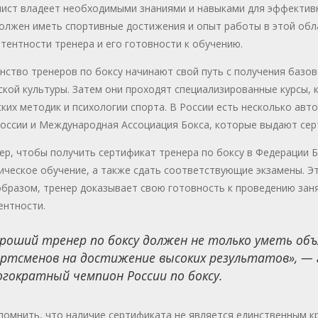
лист владеет необходимыми знаниями и навыками для эффектив
должен иметь спортивные достижения и опыт работы в этой обл
тентности тренера и его готовности к обучению.
ство тренеров по боксу начинают свой путь с получения базов
кой культуры. Затем они проходят специализированные курсы, 
ких методик и психологии спорта. В России есть несколько авт
России и Международная Ассоциация Бокса, которые выдают се
р, чтобы получить сертификат тренера по боксу в Федерации 
ическое обучение, а также сдать соответствующие экзамены. Эт
бразом, тренер доказывает свою готовность к проведению заня
ентности.
роший тренер по боксу должен не только уметь объ
ртсменов на достижение высоких результатов», — 
гократный чемпион России по боксу.
омнить, что наличие сертификата не является единственным к