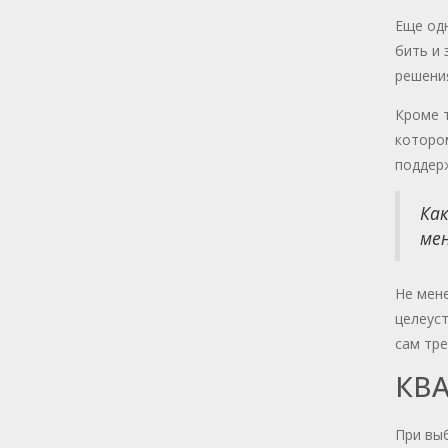
Еще одн
бить и 
решения
Кроме т
котором
поддерж
Как
мен
Не мене
целеуст
сам тр
КВ
При выб