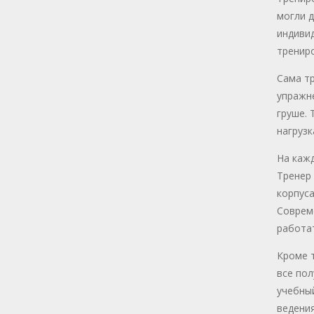
могли д
индивид
тренир
Сама тр
упражне
груше.
нагрузк
На кажд
Тренер 
корпуса
Соврем
работат
Кроме т
все пол
учебный
ведения