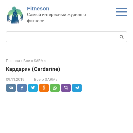
Перейти
Fitneson
к
Самый интересный журнал о
контенту
фитнесе
Поиск:
Главная
»
Все о SARMs
Кардарин (Cardarine)
09.11.2019
Все о SARMs