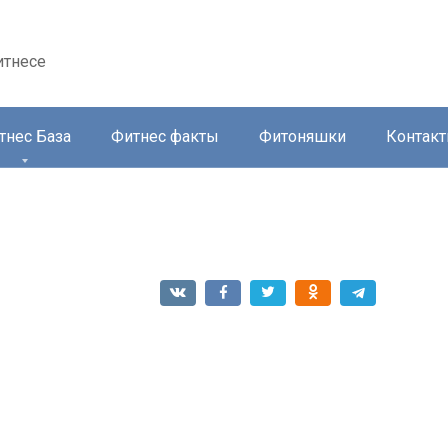
итнесе
тнес База
Фитнес факты
Фитоняшки
Контак