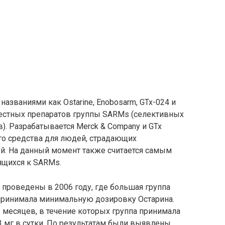
названиями как Ostarine, Enobosarm, GTx-024 и
естных препаратов группы SARMs (селективных
. Разрабатывается Merck & Company и GTx
ого средства для людей, страдающих
. На данный момент также считается самым
ящихся к SARMs.
проведены в 2006 году, где большая группа
принимала минимальную дозировку Остарина.
 месяцев, в течение которых группа принимала
 мг в сутки. По результатам были выявлены