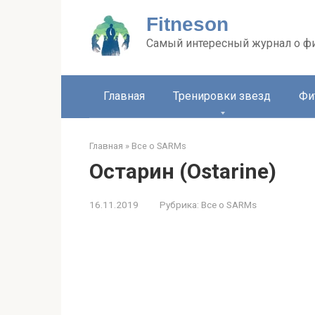
Перейти
Fitneson
к
контенту
Самый интересный журнал о ф
Главная
Тренировки звезд
Фи
Главная
»
Все о SARMs
Остарин (Ostarine)
16.11.2019
Рубрика:
Все о SARMs