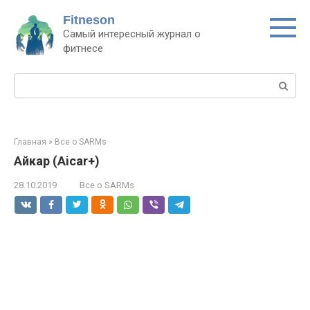
Перейти
Fitneson
к
Самый интересный журнал о
контенту
фитнесе
Поиск:
Главная
»
Все о SARMs
Айкар (Aiсar+)
28.10.2019
Все о SARMs