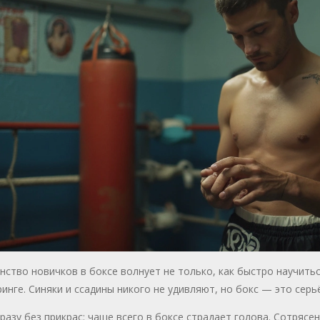
ство новичков в боксе волнует не только, как быстро научиться
ринге. Синяки и ссадины никого не удивляют, но бокс — это серь
разу без прикрас: чаще всего в боксе страдает голова. Сотрясен