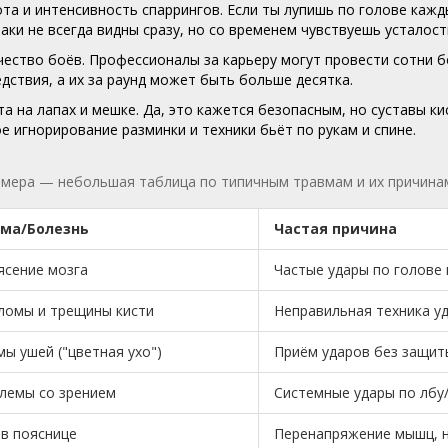
та и интенсивность спаррингов. Если ты лупишь по голове каж
аки не всегда видны сразу, но со временем чувствуешь усталос
ество боёв. Профессионалы за карьеру могут провести сотни б
дствия, а их за раунд может быть больше десятка.
а на лапах и мешке. Да, это кажется безопасным, но суставы к
е игнорирование разминки и техники бьёт по рукам и спине.
имера — небольшая таблица по типичным травмам и их причина
ма/Болезнь
Частая причина
ясение мозга
Частые удары по голове 
ломы и трещины кисти
Неправильная техника уд
ы ушей ("цветная ухо")
Приём ударов без защит
лемы со зрением
Системные удары по лбу
 в пояснице
Перенапряжение мышц, н