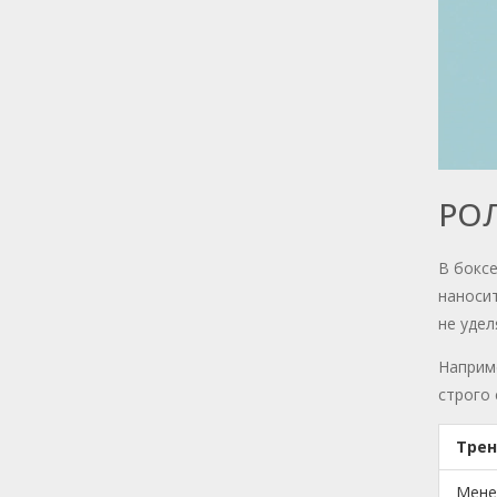
РОЛ
В боксе
наносит
не удел
Наприме
строго 
Трен
Мене