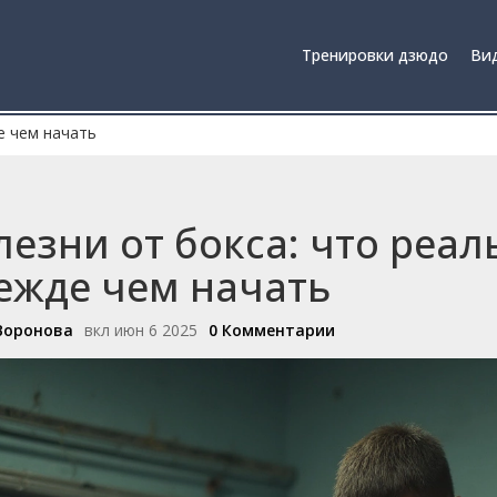
Тренировки дзюдо
Вид
е чем начать
лезни от бокса: что реал
ежде чем начать
Воронова
вкл июн 6 2025
0 Комментарии