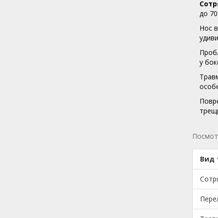
Сотр
до 70
Нос в
удиви
Пробл
у бок
Травм
особе
Повре
трещи
Посмотр
Вид
Сотр
Пере