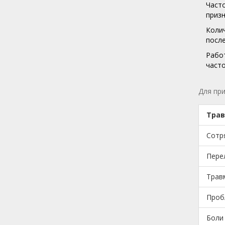
Часто
призн
Колич
после
Работ
часто
Для пр
Трав
Сотр
Пере
Травм
Проб
Боли