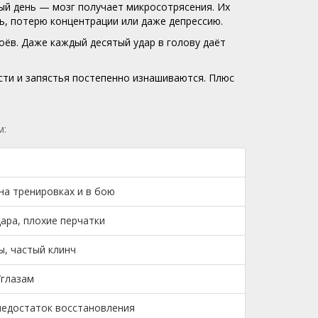
дый день — мозг получает микросотрясения. Их
ть, потерю концентрации или даже депрессию.
оёв. Даже каждый десятый удар в голову даёт
исти и запястья постепенно изнашиваются. Плюс
м:
на тренировках и в бою
ара, плохие перчатки
ы, частый клинч
/глазам
едостаток восстановления