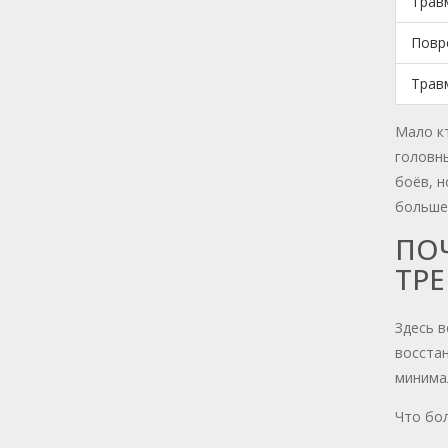
Трав
Повр
Трав
Мало кт
головны
боёв, н
больше,
ПО
ТР
Здесь в
восстан
минима
Что бол