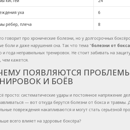
мы кистей
24
еждения уха
6
мы рёбер, плеча
8
о говорит про хронические болезни, но у долгосрочных боксёро
е боли и даже нарушения сна. Так что тема "
болезни от бокса
о и года неправильных тренировок. Не стоит забивать на защи
 чем кажется.
ЧЕМУ ПОЯВЛЯЮТСЯ ПРОБЛЕМЫ
ЕНИРОВОК И БОЁВ
сё просто: систематические удары и постоянное напряжение де
авливаться — вот откуда берутся болезни от бокса и травмы. 
льные повреждения накапливаются и могут стать серьёзной пр
ьше всего влияет на здоровье боксёра?