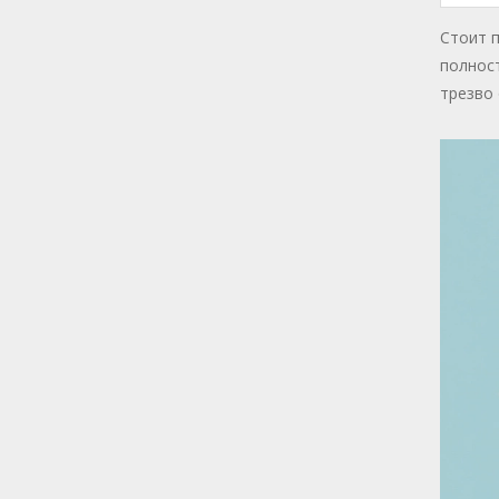
Стоит п
полност
трезво 