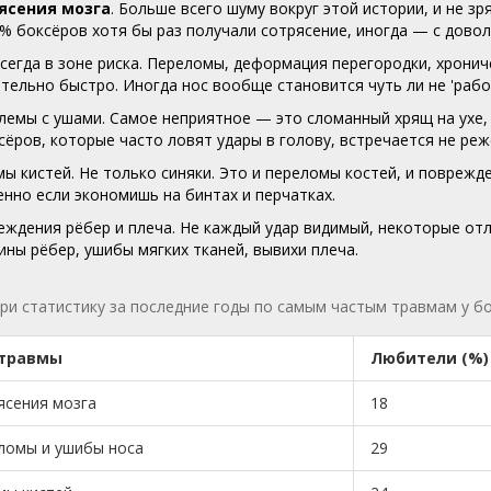
ясения мозга
. Больше всего шуму вокруг этой истории, и не з
% боксёров хотя бы раз получали сотрясение, иногда — с дово
сегда в зоне риска. Переломы, деформация перегородки, хрони
тельно быстро. Иногда нос вообще становится чуть ли не 'рабоч
емы с ушами. Самое неприятное — это сломанный хрящ на ухе, и
сёров, которые часто ловят удары в голову, встречается не реж
ы кистей. Не только синяки. Это и переломы костей, и поврежде
нно если экономишь на бинтах и перчатках.
ждения рёбер и плеча. Не каждый удар видимый, некоторые от
ны рёбер, ушибы мягких тканей, вывихи плеча.
и статистику за последние годы по самым частым травмам у бо
 травмы
Любители (%)
ясения мозга
18
ломы и ушибы носа
29