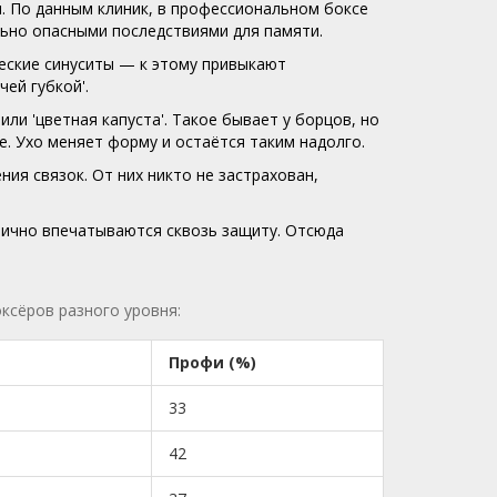
ря. По данным клиник, в профессиональном боксе
льно опасными последствиями для памяти.
ческие синуситы — к этому привыкают
ей губкой'.
ли 'цветная капуста'. Такое бывает у борцов, но
е. Ухо меняет форму и остаётся таким надолго.
ния связок. От них никто не застрахован,
лично впечатываются сквозь защиту. Отсюда
ксёров разного уровня:
Профи (%)
33
42