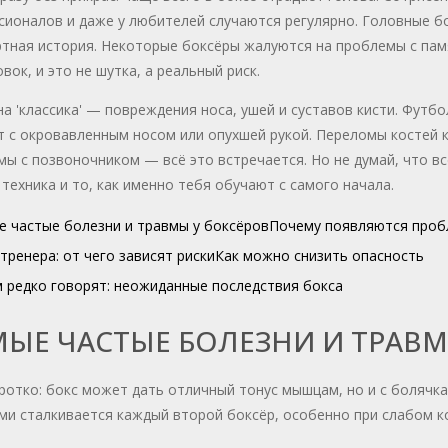
ионалов и даже у любителей случаются регулярно. Головные бо
ртная история. Некоторые боксёры жалуются на проблемы с пам
вок, и это не шутка, а реальный риск.
а 'классика' — повреждения носа, ушей и суставов кисти. Футб
 с окровавленным носом или опухшей рукой. Переломы костей к
ы с позвоночником — всё это встречается. Но не думай, что вс
техника и то, как именно тебя обучают с самого начала.
 частые болезни и травмы у боксёров
Почему появляются пробл
тренера: от чего зависят риски
Как можно снизить опасность
 редко говорят: неожиданные последствия бокса
ЫЕ ЧАСТЫЕ БОЛЕЗНИ И ТРАВМ
ротко: бокс может дать отличный тонус мышцам, но и с болячка
и сталкивается каждый второй боксёp, особенно при слабом к