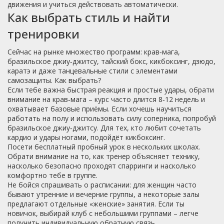
движения и учиться действовать автоматически.
Как выбрать стиль и найти
тренировки
Сейчас на рынке множество программ: крав‑мага,
бразильское джиу‑джитсу, тайский бокс, кикбоксинг, дзюдо,
каратэ и даже танцевальные стили с элементами
самозащиты. Как выбрать?
Если тебе важна быстрая реакция и простые удары, обрати
внимание на крав‑мага – курс часто длится 8‑12 недель и
охватывает базовые приёмы. Если хочешь научиться
работать на полу и использовать силу соперника, попробуй
бразильское джиу‑джитсу. Для тех, кто любит сочетать
кардио и удары ногами, подойдёт кикбоксинг.
Посети бесплатный пробный урок в нескольких школах.
Обрати внимание на то, как тренер объясняет технику,
насколько безопасно проходят спарринги и насколько
комфортно тебе в группе.
Не бойся спрашивать о расписании: для женщин часто
бывают утренние и вечерние группы, а некоторые залы
предлагают отдельные «женские» занятия. Если ты
новичок, выбирай клуб с небольшими группами – легче
получить индивидуальную обратную связь.