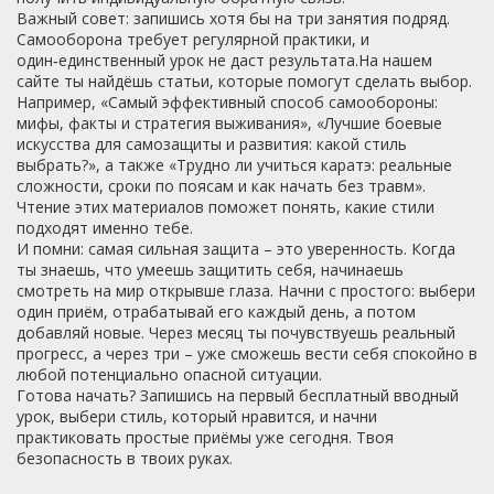
Важный совет: запишись хотя бы на три занятия подряд.
Самооборона требует регулярной практики, и
один‑единственный урок не даст результата.На нашем
сайте ты найдёшь статьи, которые помогут сделать выбор.
Например, «Самый эффективный способ самообороны:
мифы, факты и стратегия выживания», «Лучшие боевые
искусства для самозащиты и развития: какой стиль
выбрать?», а также «Трудно ли учиться каратэ: реальные
сложности, сроки по поясам и как начать без травм».
Чтение этих материалов поможет понять, какие стили
подходят именно тебе.
И помни: самая сильная защита – это уверенность. Когда
ты знаешь, что умеешь защитить себя, начинаешь
смотреть на мир открывше глаза. Начни с простого: выбери
один приём, отрабатывай его каждый день, а потом
добавляй новые. Через месяц ты почувствуешь реальный
прогресс, а через три – уже сможешь вести себя спокойно в
любой потенциально опасной ситуации.
Готова начать? Запишись на первый бесплатный вводный
урок, выбери стиль, который нравится, и начни
практиковать простые приёмы уже сегодня. Твоя
безопасность в твоих руках.