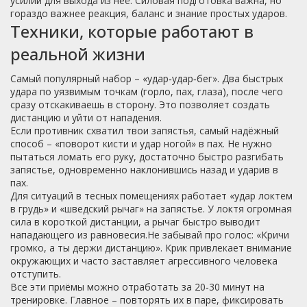
усилий для выхода из неё. Силовая подготовка важна, но
гораздо важнее реакция, баланс и знание простых ударов.
Техники, которые работают в
реальной жизни
Самый популярный набор – «удар‑удар‑бег». Два быстрых
удара по уязвимым точкам (горло, пах, глаза), после чего
сразу отскакиваешь в сторону. Это позволяет создать
дистанцию и уйти от нападения.
Если противник схватил твои запястья, самый надёжный
способ – «поворот кисти и удар ногой» в пах. Не нужно
пытаться ломать его руку, достаточно быстро разгибать
запястье, одновременно наклонившись назад и ударив в
пах.
Для ситуаций в тесных помещениях работает «удар локтем
в грудь» и «шведский рычаг» на запястье. У локтя огромная
сила в короткой дистанции, а рычаг быстро выводит
нападающего из равновесия.Не забывай про голос: «Кричи
громко, а ты держи дистанцию». Крик привлекает внимание
окружающих и часто заставляет агрессивного человека
отступить.
Все эти приёмы можно отработать за 20‑30 минут на
тренировке. Главное – повторять их в паре, фиксировать