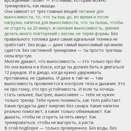
врождённый талант — это навык, который можно
тренировать, как мышцы.
Она зависит от трёх главных вещей:
питание для
выносливости
,
то, что ты ешь до, во время и после
нагрузки
,
напитки для выносливости
,
что ты пьёшь, чтобы
не сгореть за 20 минут
, и
силовая выносливость
,
умение
делать много повторений с весом, не теряя формы
. Без
правильного топлива даже самая идеальная техника не
сработает. Без воды — даже самый выносливый организм
сдаётся. Без системной тренировки — ты просто тратишь
силы впустую.
Многие думают, что выносливость — это только про бег.
Но она важна и в боксе, когда ты должен бить и двигаться
12 раундов. И в дзюдо, когда нужно удерживать
противника, не сдаваясь. И даже в тай-чи — там
выносливость проявляется в контроле тела и дыхания. Это
не про гонку, это про устойчивость. И если ты хочешь
стать сильнее, быстрее, выносливее — тебе не нужен
только тренер. Тебе нужно понимать, как тело работает.
Какие продукты дают энергию без сахара. Какие напитки
реально помогают, а какие только обманывают. Как
дышать, чтобы не сгореть за пять минут. Как
тренироваться, чтобы не выгореть, а расти.
В этой подборке — только проверенное. Без воды, без