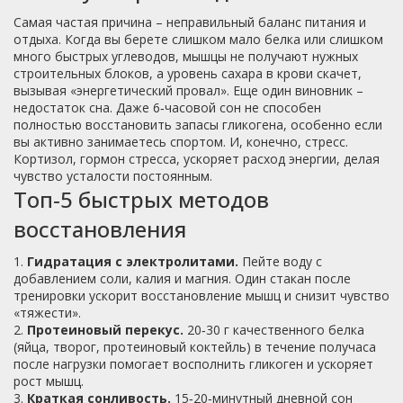
Самая частая причина – неправильный баланс питания и
отдыха. Когда вы берете слишком мало белка или слишком
много быстрых углеводов, мышцы не получают нужных
строительных блоков, а уровень сахара в крови скачет,
вызывая «энергетический провал». Еще один виновник –
недостаток сна. Даже 6‑часовой сон не способен
полностью восстановить запасы гликогена, особенно если
вы активно занимаетесь спортом. И, конечно, стресс.
Кортизол, гормон стресса, ускоряет расход энергии, делая
чувство усталости постоянным.
Топ‑5 быстрых методов
восстановления
1.
Гидратация с электролитами.
Пейте воду с
добавлением соли, калия и магния. Один стакан после
тренировки ускорит восстановление мышц и снизит чувство
«тяжести».
2.
Протеиновый перекус.
20‑30 г качественного белка
(яйца, творог, протеиновый коктейль) в течение получаса
после нагрузки помогает восполнить гликоген и ускоряет
рост мышц.
3.
Краткая сонливость.
15‑20‑минутный дневной сон