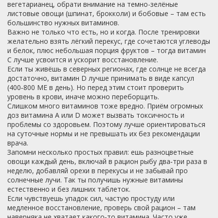
вегетарианец, обрати внимание на темно-зелёные
листовые овощи (шпинат, брокколи) и бобовые – там есть
большинство нужных витаминов.
Важно не только что есть, но и когда. После тренировки
желательно взять лёгкий перекус, где сочетаются углеводы
и белок, плюс небольшая порция фруктов – тогда витамин
C лучше усвоится и ускорит восстановление.
Если ты живёшь в северных регионах, где солнце не всегда
достаточно, витамин D лучше принимать в виде капсул
(400‑800 МЕ в день). Но перед этим стоит проверить
уровень в крови, иначе можно переборщить.
Слишком много витаминов тоже вредно. Приём огромных
доз витамина A или D может вызвать токсичность и
проблемы со здоровьем. Поэтому лучше ориентироваться
на суточные нормы и не превышать их без рекомендации
врача.
Запомни несколько простых правил: ешь разноцветные
овощи каждый день, включай в рацион рыбу два‑три раза в
неделю, добавляй орехи в перекусы и не забывай про
солнечные лучи. Так ты получишь нужные витамины
естественно и без лишних таблеток.
Если чувствуешь упадок сил, частую простуду или
медленное восстановление, проверь свой рацион – там
наверняка не хватает какого‑то витамина. Часто уже