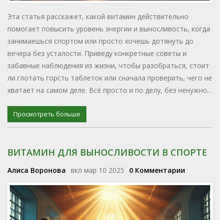
Эта статья расскажет, какой витамин действительно
помогает повысить уровень энергии и выносливость, когда
занимаешься спортом или просто хочешь дотянуть до
вечера без усталости. Приведу конкретные советы и
забавные наблюдения из жизни, чтобы разобраться, стоит
ли глотать горсть таблеток или сначала проверить, чего не
хватает на самом деле. Всё просто и по делу, без ненужной
рекламы добавок. Узнаете, как питание влияет на
работоспособность, и почему иногда даже кошка Мурка
Просмотреть больше
выглядит бодрее после пробежки, чем человек.
ВИТАМИН ДЛЯ ВЫНОСЛИВОСТИ В СПОРТЕ
Алиса Воронова
вкл мар 10 2025
0 Комментарии