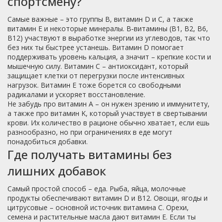
спортсмену?
Самые важные – это группы B, витамин D и С, а также
витамин E и некоторые минералы. B‑витамины (B1, B2, B6,
B12) участвуют в выработке энергии из углеводов, так что
без них ты быстрее устанешь. Витамин D помогает
поддерживать уровень кальция, а значит – крепкие кости и
мышечную силу. Витамин С – антиоксидант, который
защищает клетки от перегрузки после интенсивных
нагрузок. Витамин E тоже борется со свободными
радикалами и ускоряет восстановление.
Не забудь про витамин А – он нужен зрению и иммунитету,
а также про витамин K, который участвует в свертывании
крови. Их количество в рационе обычно хватает, если ешь
разнообразно, но при ограничениях в еде могут
понадобиться добавки.
Где получать витамины без
лишних добавок
Самый простой способ – еда. Рыба, яйца, молочные
продукты обеспечивают витамин D и B12. Овощи, ягоды и
цитрусовые – основной источник витамина C. Орехи,
семена и растительные масла дают витамин E. Если ты