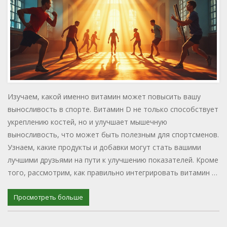
Изучаем, какой именно витамин может повысить вашу
выносливость в спорте. Витамин D не только способствует
укреплению костей, но и улучшает мышечную
выносливость, что может быть полезным для спортсменов.
Узнаем, какие продукты и добавки могут стать вашими
лучшими друзьями на пути к улучшению показателей. Кроме
того, рассмотрим, как правильно интегрировать витамин в
ваш режим тренировок и питания. Применяя эти знания, вы
сможете добиться лучших результатов в своих спортивных
Просмотреть больше
достижениях.