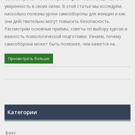
уверенность в своих силах. В этой статье мы исследуем,
насколько полезны уроки самообороны для женщин и как
они действительно могут повысить безопасность.
Рассмотрим основные приёмы, советы по выбору курсов и
важность психологической подготовки. Узнаем, почему
самооборона может быть полезнее, чем кажется на
первый взгляд, и как это связано с повседневной жизнью.
Опираясь на реальные случаи, разберём пользу и
Просмотреть больше
значимость развития навыков самообороны.
Категории
Бокс