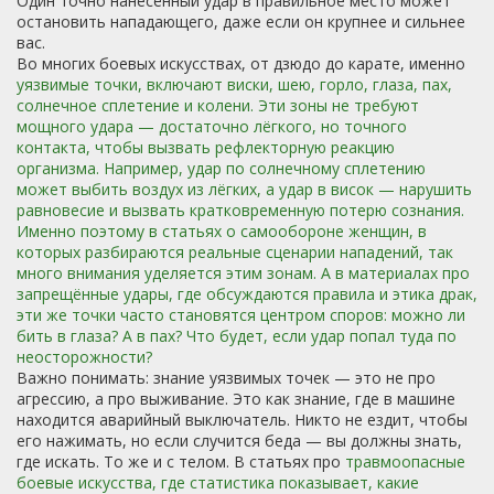
Один точно нанесённый удар в правильное место может
остановить нападающего, даже если он крупнее и сильнее
вас.
Во многих боевых искусствах, от дзюдо до карате, именно
уязвимые точки
,
включают виски, шею, горло, глаза, пах,
солнечное сплетение и колени
. Эти зоны не требуют
мощного удара — достаточно лёгкого, но точного
контакта, чтобы вызвать рефлекторную реакцию
организма. Например, удар по солнечному сплетению
может выбить воздух из лёгких, а удар в висок — нарушить
равновесие и вызвать кратковременную потерю сознания.
Именно поэтому в статьях о
самообороне женщин
,
в
которых разбираются реальные сценарии нападений
, так
много внимания уделяется этим зонам. А в материалах про
запрещённые удары
,
где обсуждаются правила и этика драк
,
эти же точки часто становятся центром споров: можно ли
бить в глаза? А в пах? Что будет, если удар попал туда по
неосторожности?
Важно понимать: знание уязвимых точек — это не про
агрессию, а про выживание. Это как знание, где в машине
находится аварийный выключатель. Никто не ездит, чтобы
его нажимать, но если случится беда — вы должны знать,
где искать. То же и с телом. В статьях про
травмоопасные
боевые искусства
,
где статистика показывает, какие