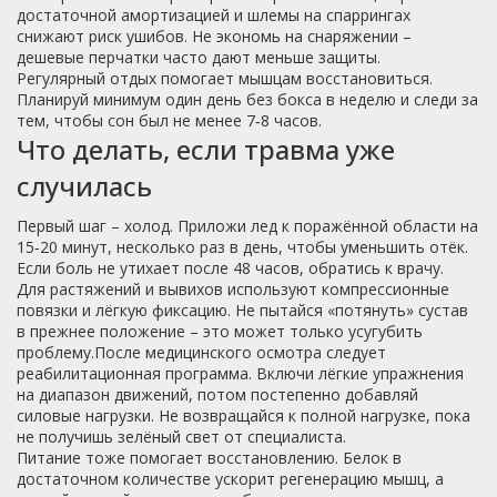
достаточной амортизацией и шлемы на спаррингах
снижают риск ушибов. Не экономь на снаряжении –
дешевые перчатки часто дают меньше защиты.
Регулярный отдых помогает мышцам восстановиться.
Планируй минимум один день без бокса в неделю и следи за
тем, чтобы сон был не менее 7‑8 часов.
Что делать, если травма уже
случилась
Первый шаг – холод. Приложи лед к поражённой области на
15‑20 минут, несколько раз в день, чтобы уменьшить отёк.
Если боль не утихает после 48 часов, обратись к врачу.
Для растяжений и вывихов используют компрессионные
повязки и лёгкую фиксацию. Не пытайся «потянуть» сустав
в прежнее положение – это может только усугубить
проблему.После медицинского осмотра следует
реабилитационная программа. Включи лёгкие упражнения
на диапазон движений, потом постепенно добавляй
силовые нагрузки. Не возвращайся к полной нагрузке, пока
не получишь зелёный свет от специалиста.
Питание тоже помогает восстановлению. Белок в
достаточном количестве ускорит регенерацию мышц, а