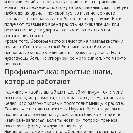
и вывихи. Ушибы головы могут привести к сотрясению
мозга – это серьезно, поэтому любой сильный удар требует
наблюдения врача. Плечевой сустав и запястье часто
страдают от неправильного броска или перегрузки. Ноги
получают травмы во время работы на скакалке или при
резком смене угла удара – здесь часто появляются
растяжения связок.
Кроме того, боксёры часто жалуются на травмы кистей и
пальцев. Слишком плотный бинт или навык битья в
неправильной позе усиливают нагрузку на суставы. Если
чувствуешь боль, не игнорируй её – это сигнал, что что‑то
пошло не так.
Профилактика: простые шаги,
которые работают
Разминка – твой главный щит. Делай минимум 10‑15 минут
лёгкой кардио‑разминки, потом растяжку плеч, запястий и
бедер. Это разгонит кровь и подготовит мышцы к работе.
Техника – ещё один спаситель. Научись бросать удары из
правильного положения, держи локти близко к телу и не
«запирай» запястья. Если ты новичок, попроси тренера
проверять форму каждую тренировку.
Экипировка тоже играет роль. Хорошие бинты, перчатки с