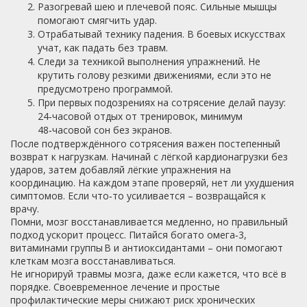
Разогревай шею и плечевой пояс. Сильные мышцы
помогают смягчить удар.
Отрабатывай технику падения. В боевых искусствах
учат, как падать без травм.
Следи за техникой выполнения упражнений. Не
крутить голову резкими движениями, если это не
предусмотрено программой.
При первых подозрениях на сотрясение делай паузу:
24‑часовой отдых от тренировок, минимум
48‑часовой сон без экранов.
После подтверждённого сотрясения важен постепенный
возврат к нагрузкам. Начинай с лёгкой кардионагрузки без
ударов, затем добавляй лёгкие упражнения на
координацию. На каждом этапе проверяй, нет ли ухудшения
симптомов. Если что‑то усиливается – возвращайся к
врачу.
Помни, мозг восстанавливается медленно, но правильный
подход ускорит процесс. Питайся богато омега‑3,
витаминами группы B и антиоксидантами – они помогают
клеткам мозга восстанавливаться.
Не игнорируй травмы мозга, даже если кажется, что всё в
порядке. Своевременное лечение и простые
профилактические меры снижают риск хронических