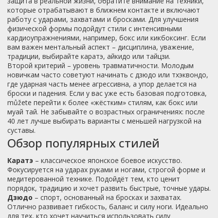
защита в реальной жизни, обратите внимание на техники,
которые отрабатывают в ближнем контакте и включают
работу с ударами, захватами и бросками. Для улучшения
физической формы подойдут стили с интенсивными
кардиоупражнениями, например, бокс или кикбоксинг. Если
вам важен ментальный аспект – дисциплина, уважение,
традиции, выбирайте каратэ, айкидо или тайцзи.
Второй критерий – уровень травматичности. Молодым
новичкам часто советуют начинать с дзюдо или тхэквондо,
где ударная часть менее агрессивна, а упор делается на
броски и падения. Если у вас уже есть базовая подготовка,
můžete перейти к более «жёстким» стилям, как бокс или
муай тай. Не забывайте о возрастных ограничениях: после
40 лет лучше выбирать варианты с меньшей нагрузкой на
суставы.
Обзор популярных стилей
Каратэ
– классическое японское боевое искусство.
Фокусируется на ударах руками и ногами, строгой форме и
медитерованной технике. Подойдёт тем, кто ценит
порядок, традицию и хочет развить быстрые, точные удары.
Дзюдо
– спорт, основанный на бросках и захватах.
Отлично развивает гибкость, баланс и силу ноги. Идеально
для тех, кто хочет научиться использовать силу