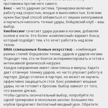
противника против него самого.
Бокс
– чисто ударная система. Тренировки включают
работу над скоростью, мощью и выносливостью. Если вам
нужен быстрый способ избавиться от лишних килограммов
и научиться наносить точные удары, бойцовский клуб – ваш
выбор.
Кикбоксинг
сочетает удары руками и ногами, добавляя
колени и локти. Это более «комплексный» вариант бокса,
который подойдёт тем, кто хочет работать над всем
телом.
ММА (смешанные боевые искусства)
– комбинация
разных стилей: борцовских техник, ударов и ударов ногами.
Подходит тем, кто не боится экспериментировать и готов к
интенсивной физической нагрузке.
Каждое направление имеет свои плюсы и минусы. Каратэ
дает отличную технику ударов, но часто упускает работу в
партере. Дзюдо отлично в партере, но может не научить
эффективно защищаться стоя. Бокс развивает мощные
удары, но не готовит к броскам. Выбор зависит от того,
что важнее для вас.
Чтобы сделать окончательный выбор, попробуйте по
одной тренировке в нескольких школах. Большинство
клубов предлагают бесплатный вводный урок. Обратите