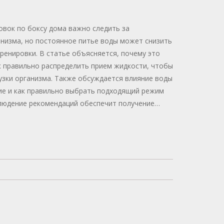
овок по боксу дома важно следить за
анизма, но постоянное питье воды может снизить
ренировки. В статье объясняется, почему это
ак правильно распределить прием жидкости, чтобы
узки организма. Также обсуждается влияние воды
ие и как правильно выбрать подходящий режим
людение рекомендаций обеспечит получение
льзы от занятий боксом.