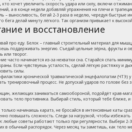
, кто хочет увеличить скорость удара или силу, включи отжиман
ний, а в конце недели добавляй упражнения на плечи и трапеци
ль – выносливость, бегай 2‑3 раза в неделю, чередуя быстрые и
о бега делай минуту лёгкого. Так организм привыкает к высокой
ание и восстановление
вай про еду. Белок – главный строительный материал для мышц
жешь поддерживать энергию. Съедай цельные зёрна, фрукты и о
ь или творог.
ие часто начинается из‑за нехватки сна. Старайся спать миним
краны. Если чувствуешь усталость, сделай лёгкую растяжку и д
овить силы.
офилактики хронической травматической энцефалопатии (ЧТЭ) у
ть тренировочный процесс. Не допускай ударов по голове без 
нщин, желающих заниматься самообороной, подойдёт крав‑мага 
овать тело противника. Выбирай стиль, который тебе ближе, и
.
 только начинаешь каратэ, не бросайся в интенсивные каты сра
нно повышать сложность. Следи за нагрузкой, чтобы избежать 
: любые советы работают только при регулярности. Выбери 2‑3
их в обычный распорядок. Через месяц ты заметишь, как тело ме