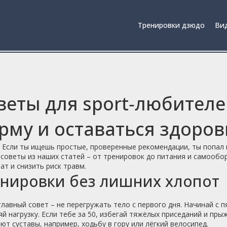
Тренировки дзюдо
Вид
веты для sport‑любителе
рму и оставаться здоро
 Если ты ищешь простые, проверенные рекомендации, ты попал 
советы из наших статей – от тренировок до питания и самообо
ат и снизить риск травм.
нировки без лишних хлопот
лавный совет – не перегружать тело с первого дня. Начинай с 
й нагрузку. Если тебе за 50, избегай тяжёлых приседаний и пр
ют суставы, например, ходьбу в гору или лёгкий велосипед.