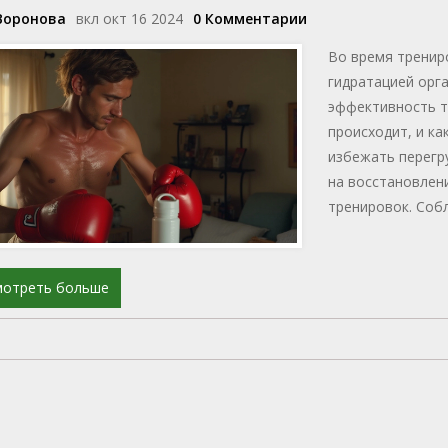
Воронова
вкл окт 16 2024
0 Комментарии
Во время тренир
гидратацией орг
эффективность т
происходит, и к
избежать перегр
на восстановлен
тренировок. Соб
максимальной по
мотреть больше