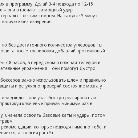
ия в программу. Делай 3‑4 подхода по 12‑15
ю – они отвечают за мощный удар.
нтервалы с лёгким темпом. На каждые 5 минут
 нагрузке без изнурения.
, но без достаточного количества углеводов ты
вощи, а после тренировки добавляй протеиновый
ум 7‑8 часов, а перед сном отключай телефон и
ыхательные упражнения – они помогут быстро
 боксёров важно использовать шлем и правильно
защиты и регулярно проверяй состояние мозга у
или дзюдо – они учат быстро реагировать и
 практикуй ключевые приёмы минимум раз в
зу. Сначала освоить базовые каты и удары, потом
травм.
 рекомендации, которые подходят именно тебе, и
няется, а энергия растёт.