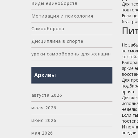
Виды единоборств
Для тех
повторе
Если це
Мотивация и психология
быстрог
Пит
Самооборона
Дисциплина в спорте
Не забы
не смо
уроки самообороны для женщин
коктейл
Выгоран
яркие э
Архивы
восстан
Для пр
подбира
врача.
августа 2026
Для же
использ
июля 2026
неделю
Если ты
июня 2026
постепе
И помни
внедри 
мая 2026