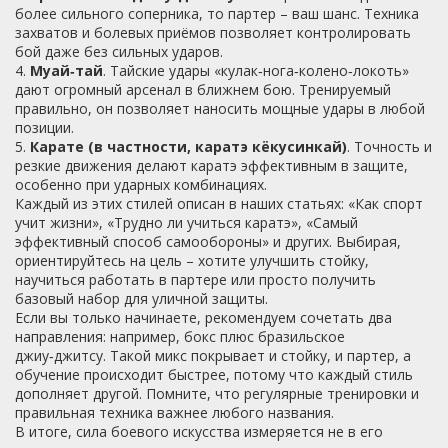
более сильного соперника, то партер – ваш шанс. Техника
захватов и болевых приёмов позволяет контролировать
бой даже без сильных ударов.
4.
Муай‑тай
. Тайские удары «кулак‑нога‑колено‑локоть»
дают огромный арсенал в ближнем бою. Тренируемый
правильно, он позволяет наносить мощные удары в любой
позиции.
5.
Карате (в частности, каратэ кёкусинкай)
. Точность и
резкие движения делают каратэ эффективным в защите,
особенно при ударных комбинациях.
Каждый из этих стилей описан в наших статьях: «Как спорт
учит жизни», «Трудно ли учиться каратэ», «Самый
эффективный способ самообороны» и других. Выбирая,
ориентируйтесь на цель – хотите улучшить стойку,
научиться работать в партере или просто получить
базовый набор для уличной защиты.
Если вы только начинаете, рекомендуем сочетать два
направления: например, бокс плюс бразильское
джиу‑джитсу. Такой микс покрывает и стойку, и партер, а
обучение происходит быстрее, потому что каждый стиль
дополняет другой. Помните, что регулярные тренировки и
правильная техника важнее любого названия.
В итоге, сила боевого искусства измеряется не в его