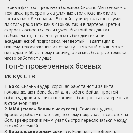
Первый фактор – реальная боеспособность. Мы говорим о
техниках, проверенных в уличных столкновениях или в
состязаниях без правил. Второй – универсальность: умеет
ли стиль работать как в стойке, так и в партере. Третий –
скорость освоения: если нужен быстрый результат,
выбираем то, что легко усвоить без длительной
академической подготовки. Четвёртый – адаптация к
вашему телосложению и возрасту – тяжёлый стиль может
не подойти 50‑летнему новичку, а лёгкие, быстрые техники
часто работают лучше.
Топ‑5 проверенных боевых
искусств
1.
Бокс
. Сильный удар, хорошая работа ног и защита
головы делают бокс базой для любого бойца. Простой
набор ударов и защита позволяют быстро стать уверенным
в стоечной фазе.
2.
ММА (смесь боевых искусств)
. Сочетает удары,
броски и работу в партере, поэтому покрывает все аспекты
боя. Тренировки в ММА учат быстро переключаться между
стокой и землёй.
3.
Бразильское джиу‑джитсу
. Если цель – победить