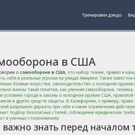
Тренировки дзюдо
Вид
мооборона в США
говорим о
самообороне в США
,
это набор техник, правил и юр
ь себя в реальных угрозах на улицах Америки
. Также известна 
нные боевые искусства, законодательство о холодном оружии 
ельно важны такие понятия, как
уличная самооборона
,
техника,
в условиях города
и
законы о холодном оружии США
,
правовой 
иков и других средств защиты
. В Калифорнии, к примеру,
право
жей разрешено держать при себе и какие ограничения действу
вает подбор безопасных стилей, соблюдение юридических требо
т в уличных столкновениях.
 важно знать перед началом