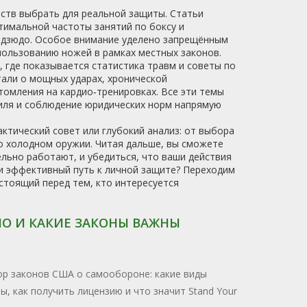
ств выбрать для реальной защиты. Статьи
тимальной частоты занятий по боксу и
ли дзюдо. Особое внимание уделено запрещённым
пользованию ножей в рамках местных законов.
, где показывается статистика травм и советы по
тали о мощных ударах, хронической
омления на кардио‑тренировках. Все эти темы
тиля и соблюдение юридических норм напрямую
ктический совет или глубокий анализ: от выбора
о холодном оружии. Читая дальше, вы сможете
ельно работают, и убедиться, что ваши действия
 и эффективный путь к личной защите? Переходим
 стоящий перед тем, кто интересуется
О И КАКИЕ ЗАКОНЫ ВАЖНЫ
р законов США о самообороне: какие виды
, как получить лицензию и что значит Stand Your