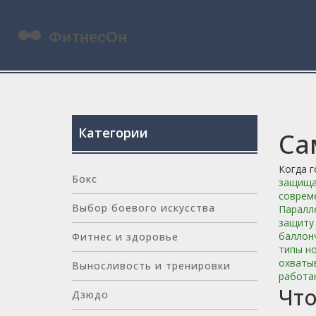
Категории
Са
Когда 
Бокс
защищат
совреме
Выбор боевого искусства
Паралл
защиту 
баллонч
Фитнес и здоровье
типы но
охваты
Выносливость и тренировки
работаю
Что
Дзюдо