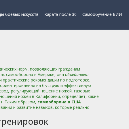
ы боевых искусств
Каратэ после 30
Самообучение БИИ
идических норм, позволяющих гражданам
как
самооборона в Америке
, она
объединяет
и практические рекомендации по подготовке.
 ориентированная на быструю и эффективную
свод, регулирующий ношение ножей, газовых
 ношения ножей в Калифорнии
,
определяет, какие
ют
. Таким образом,
самооборона в США
ваний и развитие навыков, которые реально
 тренировок