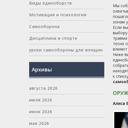
Виды единоборств
Мы соб
охватыв
Мотивация и психология
пошагов
зонам у
Самооборона
Если вы
выбору 
травмат
Дисциплина в спорте
тесно 
влияют 
уроки самообороны для женщин
Ниже вы
единоб
собрать
Архивы
находят
к списк
самоо
августа 2026
ОРУЖ
июля 2026
Алиса 
июня 2026
мая 2026