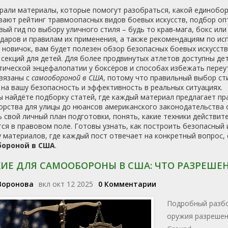
рали материалы, которые помогут разобраться, какой единобор
ают рейтинг травмоопасных видов боевых искусств, подбор оп
ый гид по выбору уличного стиля – будь то крав‑мага, бокс и
даров и правилам их применения, а также рекомендациям по ис
 новичок, вам будет полезен обзор безопасных боевых искусств
секций для детей. Для более продвинутых атлетов доступны де
ической энцефалопатии у боксёров и способах избежать переут
связаны с
самообороной в США
, потому что правильный выбор с
на вашу безопасность и эффективность в реальных ситуациях.
 найдёте подборку статей, где каждый материал предлагает пра
орства для улицы до нюансов американского законодательства 
 свой личный план подготовки, понять, какие техники действит
ся в правовом поле. Готовы узнать, как построить безопасный
у материалов, где каждый пост отвечает на конкретный вопрос,
бороной в США
.
ИЕ ДЛЯ САМООБОРОНЫ В США: ЧТО РАЗРЕШЕН
Воронова
вкл окт 12 2025
0 Комментарии
Подробный разбо
оружия разрешены