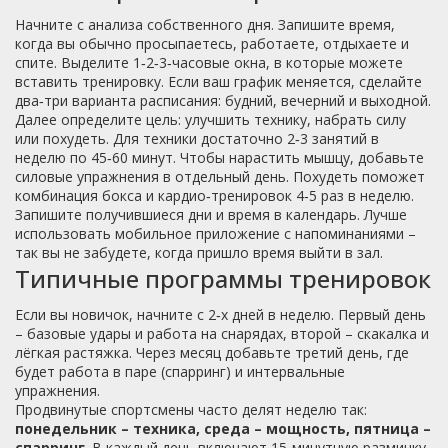
Начните с анализа собственного дня. Запишите время,
когда вы обычно просыпаетесь, работаете, отдыхаете и
спите. Выделите 1‑2‑3‑часовые окна, в которые можете
вставить тренировку. Если ваш график меняется, сделайте
два‑три варианта расписания: будний, вечерний и выходной.
Далее определите цель: улучшить технику, набрать силу
или похудеть. Для техники достаточно 2‑3 занятий в
неделю по 45‑60 минут. Чтобы нарастить мышцу, добавьте
силовые упражнения в отдельный день. Похудеть поможет
комбинация бокса и кардио‑тренировок 4‑5 раз в неделю.
Запишите получившиеся дни и время в календарь. Лучше
использовать мобильное приложение с напоминаниями –
так вы не забудете, когда пришло время выйти в зал.
Типичные программы тренировок
Если вы новичок, начните с 2‑х дней в неделю. Первый день
– базовые удары и работа на снарядах, второй – скакалка и
лёгкая растяжка. Через месяц добавьте третий день, где
будет работа в паре (спарринг) и интервальные
упражнения.
Продвинутые спортсмены часто делят неделю так:
понедельник – техника, среда – мощность, пятница –
спарринг
. В каждый день включают 15‑минутную разминку,