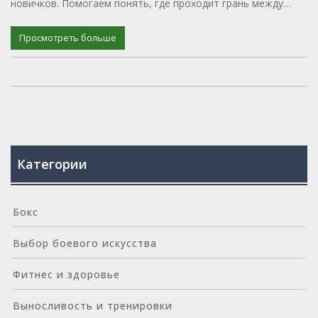
новичков. Помогаем понять, где проходит грань между
эффективностью и усталостью. Подойдёт тем, кто только
пришёл в зал или решил что-то изменить в своих
Просмотреть больше
тренировках.
Категории
Бокс
Выбор боевого искусства
Фитнес и здоровье
Выносливость и тренировки