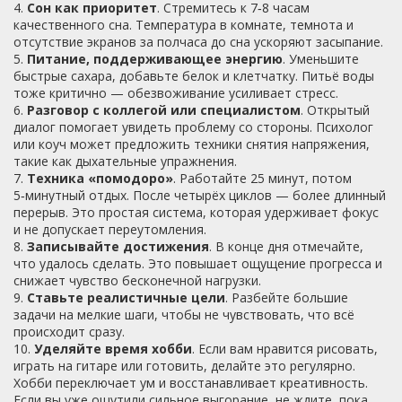
4.
Сон как приоритет
. Стремитесь к 7‑8 часам
качественного сна. Температура в комнате, темнота и
отсутствие экранов за полчаса до сна ускоряют засыпание.
5.
Питание, поддерживающее энергию
. Уменьшите
быстрые сахара, добавьте белок и клетчатку. Питьё воды
тоже критично — обезвоживание усиливает стресс.
6.
Разговор с коллегой или специалистом
. Открытый
диалог помогает увидеть проблему со стороны. Психолог
или коуч может предложить техники снятия напряжения,
такие как дыхательные упражнения.
7.
Техника «помодоро»
. Работайте 25 минут, потом
5‑минутный отдых. После четырёх циклов — более длинный
перерыв. Это простая система, которая удерживает фокус
и не допускает переутомления.
8.
Записывайте достижения
. В конце дня отмечайте,
что удалось сделать. Это повышает ощущение прогресса и
снижает чувство бесконечной нагрузки.
9.
Ставьте реалистичные цели
. Разбейте большие
задачи на мелкие шаги, чтобы не чувствовать, что всё
происходит сразу.
10.
Уделяйте время хобби
. Если вам нравится рисовать,
играть на гитаре или готовить, делайте это регулярно.
Хобби переключает ум и восстанавливает креативность.
Если вы уже ощутили сильное выгорание, не ждите, пока