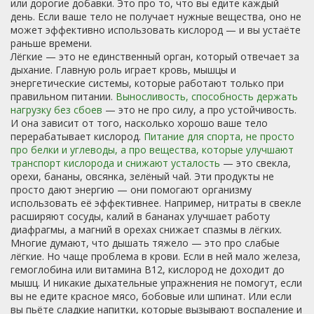
или дорогие добавки. Это про то, что вы едите каждый
день. Если ваше тело не получает нужные вещества, оно не
может эффективно использовать кислород — и вы устаёте
раньше времени.
Лёгкие — это не единственный орган, который отвечает за
дыхание. Главную роль играет кровь, мышцы и
энергетические системы, которые работают только при
правильном питании.
Выносливость
,
способность держать
нагрузку без сбоев
— это не про силу, а про устойчивость.
И она зависит от того, насколько хорошо ваше тело
перерабатывает кислород.
Питание для спорта
,
не просто
про белки и углеводы, а про вещества, которые улучшают
транспорт кислорода и снижают усталость
— это свекла,
орехи, бананы, овсянка, зелёный чай. Эти продукты не
просто дают энергию — они помогают организму
использовать её эффективнее. Например, нитраты в свекле
расширяют сосуды, калий в бананах улучшает работу
диафрагмы, а магний в орехах снижает спазмы в лёгких.
Многие думают, что дышать тяжело — это про слабые
лёгкие. Но чаще проблема в крови. Если в ней мало железа,
гемоглобина или витамина B12, кислород не доходит до
мышц. И никакие дыхательные упражнения не помогут, если
вы не едите красное мясо, бобовые или шпинат. Или если
вы пьёте сладкие напитки, которые вызывают воспаление и