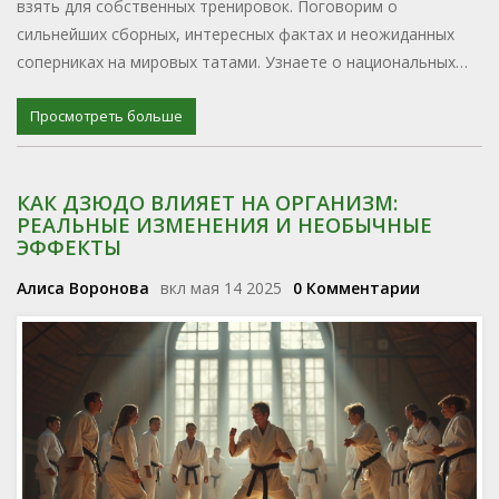
взять для собственных тренировок. Поговорим о
сильнейших сборных, интересных фактах и неожиданных
соперниках на мировых татами. Узнаете о национальных
традициях, подходах к подготовке и о том, как эти секреты
могут помочь начинающим дзюдоистам.
Просмотреть больше
КАК ДЗЮДО ВЛИЯЕТ НА ОРГАНИЗМ:
РЕАЛЬНЫЕ ИЗМЕНЕНИЯ И НЕОБЫЧНЫЕ
ЭФФЕКТЫ
Алиса Воронова
вкл мая 14 2025
0 Комментарии