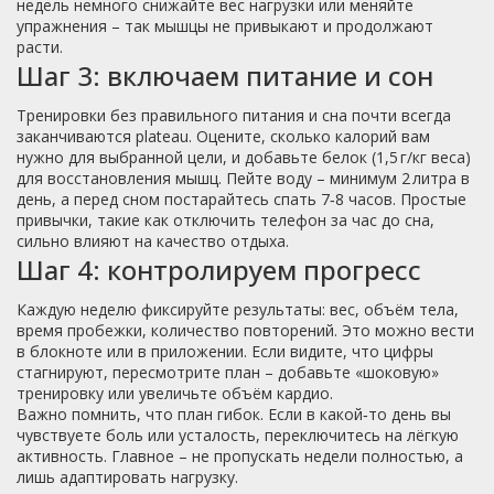
недель немного снижайте вес нагрузки или меняйте
упражнения – так мышцы не привыкают и продолжают
расти.
Шаг 3: включаем питание и сон
Тренировки без правильного питания и сна почти всегда
заканчиваются plateau. Оцените, сколько калорий вам
нужно для выбранной цели, и добавьте белок (1,5 г/кг веса)
для восстановления мышц. Пейте воду – минимум 2 литра в
день, а перед сном постарайтесь спать 7‑8 часов. Простые
привычки, такие как отключить телефон за час до сна,
сильно влияют на качество отдыха.
Шаг 4: контролируем прогресс
Каждую неделю фиксируйте результаты: вес, объём тела,
время пробежки, количество повторений. Это можно вести
в блокноте или в приложении. Если видите, что цифры
стагнируют, пересмотрите план – добавьте «шоковую»
тренировку или увеличьте объём кардио.
Важно помнить, что план гибок. Если в какой‑то день вы
чувствуете боль или усталость, переключитесь на лёгкую
активность. Главное – не пропускать недели полностью, а
лишь адаптировать нагрузку.