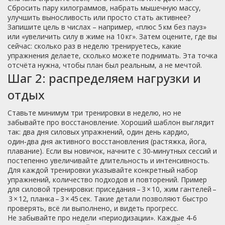
Сбросить пару килограммов, набрать мышечную массу,
улучшить выносливость или просто стать активнее?
Запишите цель в числах – например, «плюс 5 км без пауз»
или «увеличить силу в жиме на 10 кг». Затем оцените, где вы
сейчас: сколько раз в неделю тренируетесь, какие
упражнения делаете, сколько можете поднимать. Эта точка
отсчёта нужна, чтобы план был реальным, а не мечтой.
Шаг 2: распределяем нагрузки и
отдых
Ставьте минимум три тренировки в неделю, но не
забывайте про восстановление. Хороший шаблон выглядит
так: два дня силовых упражнений, один день кардио,
один‑два дня активного восстановления (растяжка, йога,
плавание). Если вы новичок, начните с 30‑минутных сессий и
постепенно увеличивайте длительность и интенсивность.
Для каждой тренировки указывайте конкретный набор
упражнений, количество подходов и повторений. Пример
для силовой тренировки: приседания – 3 × 10, жим гантелей –
3 × 12, планка – 3 × 45 сек. Такие детали позволяют быстро
проверять, всё ли выполнено, и видеть прогресс.
Не забывайте про недели «периодизации». Каждые 4‑6