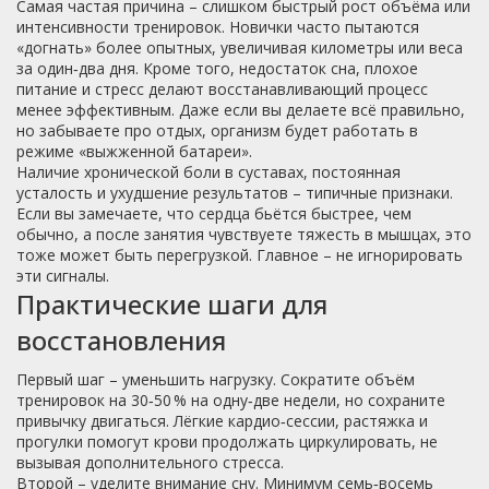
Самая частая причина – слишком быстрый рост объёма или
интенсивности тренировок. Новички часто пытаются
«догнать» более опытных, увеличивая километры или веса
за один‑два дня. Кроме того, недостаток сна, плохое
питание и стресс делают восстанавливающий процесс
менее эффективным. Даже если вы делаете всё правильно,
но забываете про отдых, организм будет работать в
режиме «выжженной батареи».
Наличие хронической боли в суставах, постоянная
усталость и ухудшение результатов – типичные признаки.
Если вы замечаете, что сердца бьётся быстрее, чем
обычно, а после занятия чувствуете тяжесть в мышцах, это
тоже может быть перегрузкой. Главное – не игнорировать
эти сигналы.
Практические шаги для
восстановления
Первый шаг – уменьшить нагрузку. Сократите объём
тренировок на 30‑50 % на одну‑две недели, но сохраните
привычку двигаться. Лёгкие кардио‑сессии, растяжка и
прогулки помогут крови продолжать циркулировать, не
вызывая дополнительного стресса.
Второй – уделите внимание сну. Минимум семь‑восемь