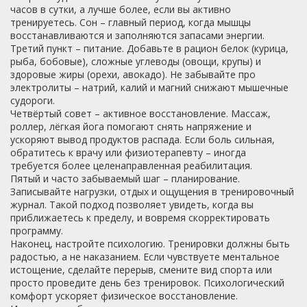
часов в сутки, а лучше более, если вы активно
тренируетесь. Сон – главный период, когда мышцы
восстанавливаются и заполняются запасами энергии.
Третий пункт – питание. Добавьте в рацион белок (курица,
рыба, бобовые), сложные углеводы (овощи, крупы) и
здоровые жиры (орехи, авокадо). Не забывайте про
электролиты – натрий, калий и магний снижают мышечные
судороги.
Четвёртый совет – активное восстановление. Массаж,
роллер, лёгкая йога помогают снять напряжение и
ускоряют вывод продуктов распада. Если боль сильная,
обратитесь к врачу или физиотерапевту – иногда
требуется более целенаправленная реабилитация.
Пятый и часто забываемый шаг – планирование.
Записывайте нагрузки, отдых и ощущения в тренировочный
журнал. Такой подход позволяет увидеть, когда вы
приближаетесь к пределу, и вовремя скорректировать
программу.
Наконец, настройте психологию. Тренировки должны быть
радостью, а не наказанием. Если чувствуете ментальное
истощение, сделайте перерыв, смените вид спорта или
просто проведите день без тренировок. Психологический
комфорт ускоряет физическое восстановление.