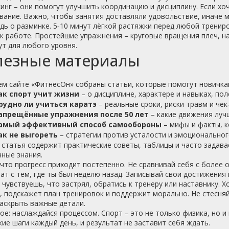
инг – они помогут улучшить координацию и дисциплину. Если хо
вание. Важно, чтобы занятия доставляли удовольствие, иначе 
дь о разминке. 5‑10 минут лёгкой растяжки перед любой трени
 работе. Простейшие упражнения – круговые вращения плеч, на
т для любого уровня.
лезные материалы
м сайте «ФитнесОн» собраны статьи, которые помогут новичкам
ак спорт учит жизни
– о дисциплине, характере и навыках, пол
рудно ли учиться каратэ
– реальные сроки, риски травм и чек
апрещённые упражнения после 50 лет
– какие движения луч
амый эффективный способ самообороны
– мифы и факты, к
ак не выгореть
– стратегии против усталости и эмоциональног
статья содержит практические советы, таблицы и часто задава
ные знания.
что прогресс приходит постепенно. Не сравнивай себя с более
ат с тем, где ты был неделю назад. Записывай свои достижения 
 чувствуешь, что застрял, обратись к тренеру или наставнику. 
, подскажет план тренировок и поддержит морально. Не стесня
аскрыть важные детали.
ое: наслаждайся процессом. Спорт – это не только физика, но 
ие шаги каждый день, и результат не заставит себя ждать.