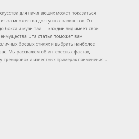
скусства для начинающих может показаться
 из-за множества доступных вариантов. От
до бокса и муай тай — каждый вид имеет свои
реимущества. Эта статья поможет вам
азличных боевых стилях и выбрать наиболее
вас. Мы расскажем об интересных фактах,
у тренировок и известных примерах применения.
 что будет приносить удовольствие и поможет