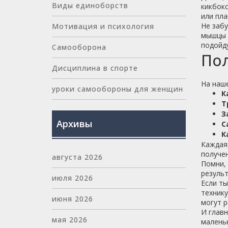
Виды единоборств
кикбокс
или пла
Не забу
Мотивация и психология
мышцы к
подойду
Самооборона
По
Дисциплина в спорте
На наше
уроки самообороны для женщин
К
Т
З
Архивы
С
К
Каждая 
получен
августа 2026
Помни, 
результ
июля 2026
Если ты
технику
июня 2026
могут р
И главн
мая 2026
маленьк