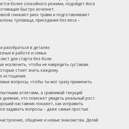
чется более спокойного режима, подойдёт йога
мотивация быстро исчезнет.
ровкой снижают риск травм и подготавливают
клоны туловища, приседания без веса –
 разобраться в деталях:
езных в работе и семье.
‑лист для старта без боли.
ше исключить, чтобы не навредить суставам.
оторые стоит знать каждому.
о истощения.
емые вопросы, чтобы ты мог сразу применить
 опытными атлетами, а сравнивай текущий
в дневник, это поможет увидеть реальный рост.
Хороший наставник покажет, как исправить
йся задавать вопросы – даже самые простые
и настроение, общение и новые знакомства. Делай