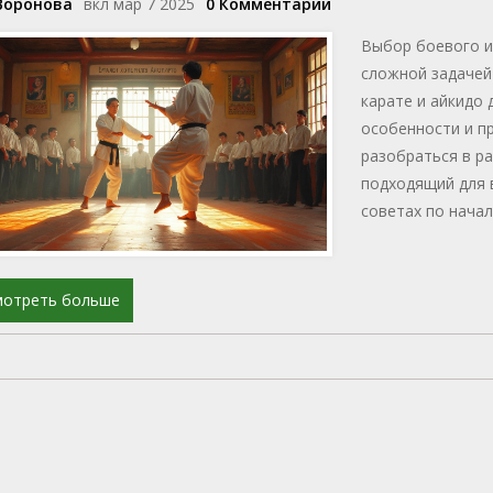
Воронова
вкл мар 7 2025
0 Комментарии
Выбор боевого и
сложной задачей
карате и айкидо 
особенности и п
разобраться в р
подходящий для 
советах по начал
Важно найти то,
вам развиваться.
мотреть больше