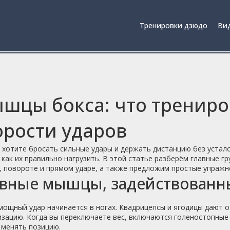
Тренировки дзюдо
Вид
шцы бокса: что трениро
орости ударов
 хотите бросать сильные удары и держать дистанцию без устал
 как их правильно нагрузить. В этой статье разберём главные 
 повороте и прямом ударе, а также предложим простые упражне
вные мышцы, задействованны
ощный удар начинается в ногах. Квадрицепсы и ягодицы дают о
изацию. Когда вы переключаете вес, включаются голеностопны
 менять позицию.