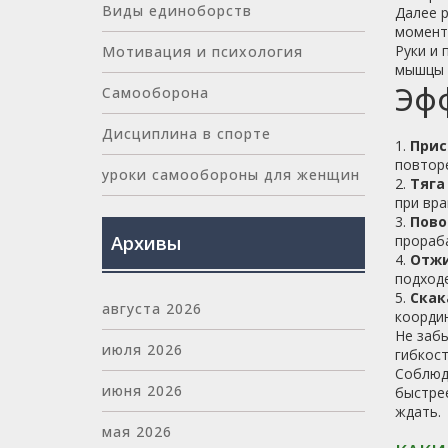
Виды единоборств
Далее р
момент.
Руки и 
Мотивация и психология
мышцы 
Эфф
Самооборона
Дисциплина в спорте
1.
Прис
повторе
уроки самообороны для женщин
2.
Тяга
при вра
3.
Пово
Архивы
прораба
4.
Отжи
подходе
5.
Скак
августа 2026
коорди
Не заб
июля 2026
гибкост
Соблюда
июня 2026
быстрее
ждать.
мая 2026