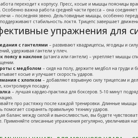
абота переходит к корпусу. Пресс, косые и мышцы поясницы вра
 Особенно важна работа средней части пресса – она соединяет 
плечи – последняя звено. Дельтовидные мышцы, особенно передн
поддерживают стабильность локтя. Трицепс завершает движение
ективные упражнения для с
едания с гантелями
– развивают квадрицепсы, ягодицы и силу
ний, удерживая гантели у плеч.
 к поясу в наклоне
(штанга или гантели) – укрепляет мышцы сп
щении.
роты с медболом
– сидя на полу, держите медбол на груди и
тывает косые и улучшает скорость ударов.
мания с хлопком
– добавляют взрывную силу трицепсам и дел
, контролируя посадку.
алка
– лучшая кардио‑практика для боксеров. 5‑10 минут подр
нацию.
ывайте про растяжку после каждой тренировки. Длинные мышцы
ь помогает сохранять правильную технику ударов.
я баланс между силой и выносливостью, вы будете чувствовать
. Применяйте описанные упражнения регулярно, увеличивая нагр