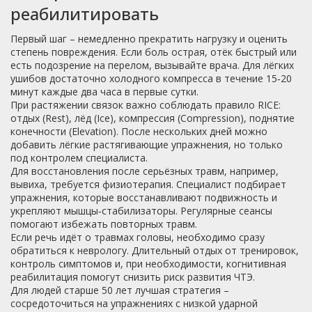
реабилитировать
Первый шаг – немедленно прекратить нагрузку и оценить
степень повреждения. Если боль острая, отёк быстрый или
есть подозрение на перелом, вызывайте врача. Для лёгких
ушибов достаточно холодного компресса в течение 15‑20
минут каждые два часа в первые сутки.
При растяжении связок важно соблюдать правило RICE:
отдых (Rest), лёд (Ice), компрессия (Compression), поднятие
конечности (Elevation). После нескольких дней можно
добавить лёгкие растягивающие упражнения, но только
под контролем специалиста.
Для восстановления после серьёзных травм, например,
вывиха, требуется физиотерапия. Специалист подбирает
упражнения, которые восстанавливают подвижность и
укрепляют мышцы‑стабилизаторы. Регулярные сеансы
помогают избежать повторных травм.
Если речь идёт о травмах головы, необходимо сразу
обратиться к неврологу. Длительный отдых от тренировок,
контроль симптомов и, при необходимости, когнитивная
реабилитация помогут снизить риск развития ЧТЭ.
Для людей старше 50 лет лучшая стратегия –
сосредоточиться на упражнениях с низкой ударной