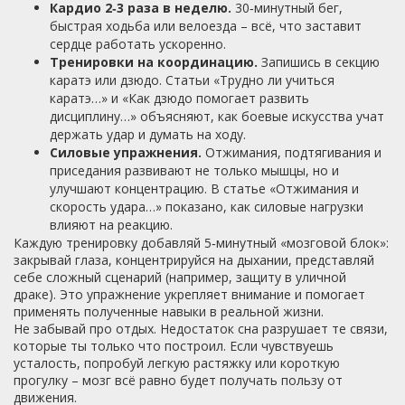
Кардио 2‑3 раза в неделю.
30‑минутный бег,
быстрая ходьба или велоезда – всё, что заставит
сердце работать ускоренно.
Тренировки на координацию.
Запишись в секцию
каратэ или дзюдо. Статьи «Трудно ли учиться
каратэ…» и «Как дзюдо помогает развить
дисциплину…» объясняют, как боевые искусства учат
держать удар и думать на ходу.
Силовые упражнения.
Отжимания, подтягивания и
приседания развивают не только мышцы, но и
улучшают концентрацию. В статье «Отжимания и
скорость удара…» показано, как силовые нагрузки
влияют на реакцию.
Каждую тренировку добавляй 5‑минутный «мозговой блок»:
закрывай глаза, концентрируйся на дыхании, представляй
себе сложный сценарий (например, защиту в уличной
драке). Это упражнение укрепляет внимание и помогает
применять полученные навыки в реальной жизни.
Не забывай про отдых. Недостаток сна разрушает те связи,
которые ты только что построил. Если чувствуешь
усталость, попробуй легкую растяжку или короткую
прогулку – мозг всё равно будет получать пользу от
движения.