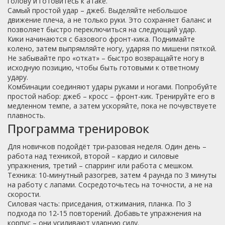
голову и готовитесь к атаке.
Самый простой удар – джеб. Выделяйте небольшое
движение плеча, а не только руки. Это сохраняет баланс и
позволяет быстро переключиться на следующий удар.
Кики начинаются с базового фронт-кика. Поднимайте
колено, затем выпрямляйте ногу, ударяя по мишени пяткой.
Не забывайте про «откат» – быстро возвращайте ногу в
исходную позицию, чтобы быть готовыми к ответному
удару.
Комбинации соединяют удары руками и ногами. Попробуйте
простой набор: джеб – кросс – фронт-кик. Тренируйте его в
медленном темпе, а затем ускоряйте, пока не почувствуете
плавность.
Программа тренировок
Для новичков подойдёт три‑разовая неделя. Один день –
работа над техникой, второй – кардио и силовые
упражнения, третий – спарринг или работа с мешком.
Техника: 10‑минутный разогрев, затем 4 раунда по 3 минуты
на работу с лапами. Сосредоточьтесь на точности, а не на
скорости.
Силовая часть: приседания, отжимания, планка. По 3
подхода по 12‑15 повторений. Добавьте упражнения на
корпус – они усиливают ударную силу.