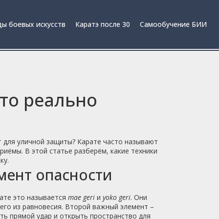
ы боевых искусств
Каратэ после 30
Самообучение БИИ
то реально
т для уличной защиты? Карате часто называют
риёмы. В этой статье разберём, какие техники
ку.
мент опасности
рате это называется
mae geri
и
yoko geri
. Они
его из равновесия. Второй важный элемент –
ть прямой удар и открыть пространство для