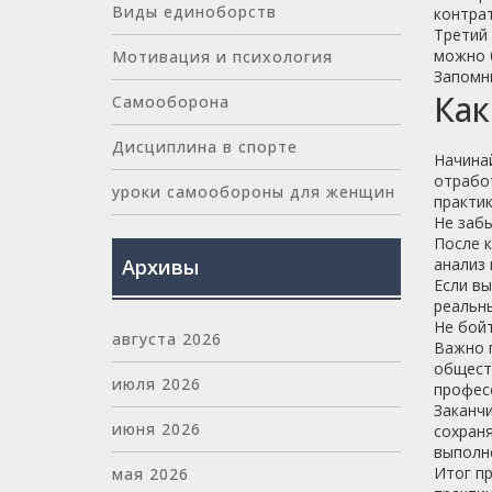
Виды единоборств
контрат
Третий 
можно б
Мотивация и психология
Запомни
Как
Самооборона
Дисциплина в спорте
Начинай
отработ
уроки самообороны для женщин
практик
Не забы
После к
Архивы
анализ 
Если вы
реальны
Не бойт
августа 2026
Важно п
обществ
июля 2026
професс
Заканч
июня 2026
сохраня
выполн
Итог п
мая 2026