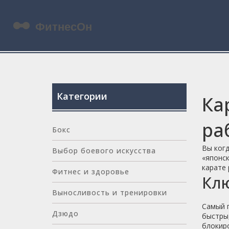
Категории
Ка
ра
Бокс
Вы когд
Выбор боевого искусства
«японск
карате 
Фитнес и здоровье
Клю
Выносливость и тренировки
Самый п
Дзюдо
быстры,
блокир