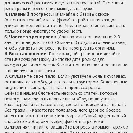
динамической растяжки и суставных вращений. Это снизит
риск травм и подготовит мышцы к нагрузке.
4. Плавный прогресс.
Начинайте с базовых кихон
(основных техник) и ката (форм), отрабатывая каждое
движение медленно и точно. Увеличивайте интенсивность
только когда чувствуете уверенность.
5. Частота тренировок.
Для взрослых оптимально 2‑3
занятия в неделю по 60‑90 минут. Это достаточный объём,
чтобы увидеть прогресс, но не перегрузить организм.
6. Восстановление.
После каждой тренировки делайте
статическую растяжку и используйте ролики для
миофасциального расслабления. Сон и правильное питание
– ваши лучшие союзники.
7. Слушайте свое тело.
Если чувствуете боль в суставах,
остановитесь и обсудите это с инструктором. Болезненные
ощущения – сигнал, а не часть процесса роста.
Сейчас в нашем блоге есть несколько статей, которые
помогут вам сделать первые шаги: «Трудно ли учиться
каратэ: реальные сложности, сроки по поясам и как начать
без травм», «Каратэ: где появилось легендарное боевое
искусство и как оно изменило мир» и «Самый эффективный
способ самообороны: мифы, факты и стратегия
выживания». Читайте, задавайте вопросы в комментариях и
делитесь опытом.Не откладывайте на потом – каратэ после