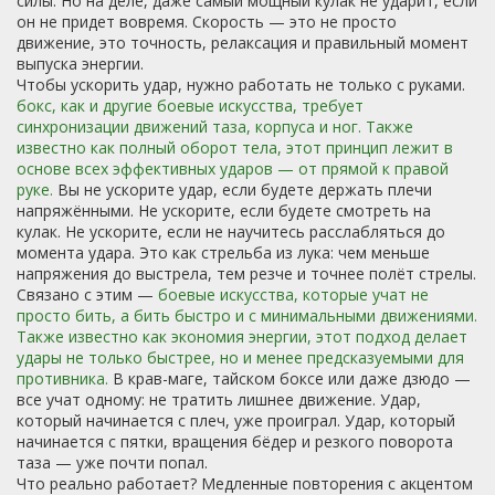
силы. Но на деле, даже самый мощный кулак не ударит, если
он не придет вовремя. Скорость — это не просто
движение, это точность, релаксация и правильный момент
выпуска энергии.
Чтобы ускорить удар, нужно работать не только с руками.
бокс
,
как и другие боевые искусства, требует
синхронизации движений таза, корпуса и ног
. Также
известно как
полный оборот тела
, этот принцип лежит в
основе всех эффективных ударов — от прямой к правой
руке.
Вы не ускорите удар, если будете держать плечи
напряжёнными. Не ускорите, если будете смотреть на
кулак. Не ускорите, если не научитесь расслабляться до
момента удара. Это как стрельба из лука: чем меньше
напряжения до выстрела, тем резче и точнее полёт стрелы.
Связано с этим —
боевые искусства
,
которые учат не
просто бить, а бить быстро и с минимальными движениями
.
Также известно как
экономия энергии
, этот подход делает
удары не только быстрее, но и менее предсказуемыми для
противника.
В крав-маге, тайском боксе или даже дзюдо —
все учат одному: не тратить лишнее движение. Удар,
который начинается с плеч, уже проиграл. Удар, который
начинается с пятки, вращения бёдер и резкого поворота
таза — уже почти попал.
Что реально работает? Медленные повторения с акцентом