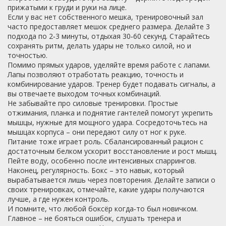
прижатыми к груди и руки на лице.
Если у вас нет собственного мешка, тренировочный зал
часто предоставляет мешок среднего размера. Делайте 3
подхода по 2‑3 минуты, отдыхая 30‑60 секунд. Старайтесь
сохранять ритм, делать удары не только силой, но и
точностью.
Помимо прямых ударов, уделяйте время работе с лапами.
Лапы позволяют отработать реакцию, точность и
комбинирование ударов. Тренер будет подавать сигналы, а
вы отвечаете выходом точных комбинаций.
Не забывайте про силовые тренировки. Простые
отжимания, планка и поднятие гантелей помогут укрепить
мышцы, нужные для мощного удара. Сосредоточьтесь на
мышцах корпуса – они передают силу от ног к руке.
Питание тоже играет роль. Сбалансированный рацион с
достаточным белком ускорит восстановление и рост мышц.
Пейте воду, особенно после интенсивных спаррингов.
Наконец, регулярность. Бокс – это навык, который
вырабатывается лишь через повторения. Делайте записи о
своих тренировках, отмечайте, какие удары получаются
лучше, а где нужен контроль.
И помните, что любой боксёр когда‑то был новичком.
Главное – не бояться ошибок, слушать тренера и