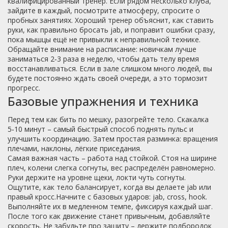
квалифицированный тренер. Если рядом несколько клуба,
зайдите в каждый, посмотрите атмосферу, спросите о
пробных занятиях. Хороший тренер объяснит, как ставить
руки, как правильно бросать jab, и поправит ошибки сразу,
пока мышцы ещё не привыкли к неправильной технике.
Обращайте внимание на расписание: новичкам лучше
заниматься 2‑3 раза в неделю, чтобы дать телу время
восстанавливаться. Если в зале слишком много людей, вы
будете постоянно ждать своей очереди, а это тормозит
прогресс.
Базовые упражнения и техника
Перед тем как бить по мешку, разогрейте тело. Скакалка
5‑10 минут – самый быстрый способ поднять пульс и
улучшить координацию. Затем простая разминка: вращения
плечами, наклоны, лёгкие приседания.
Самая важная часть – работа над стойкой. Стоя на ширине
плеч, колени слегка согнуты, вес распределён равномерно.
Руки держите на уровне щеки, локти чуть согнуты.
Ощутите, как тело балансирует, когда вы делаете jab или
правый кросс.Начните с базовых ударов: jab, cross, hook.
Выполняйте их в медленном темпе, фиксируя каждый шаг.
После того как движение станет привычным, добавляйте
скорость. Не забудьте про защиту – держите подбородок