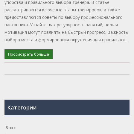
упорства и правильного выбора тренера. В статье
рассматриваются ключевые этапы тренировок, а также
предоставляются советы по выбору профессионального
наставника. Узнайте, как регулярность занятий, цель и
мотивация могут повлиять на быстрый прогресс. Важность
выбора места и формирования окружения для правильного
развития также обсуждаются в материале. Тем, кто только
начинает или желает улучшить свои навыки в боксе,
Просмотреть больше
предоставляются рекомендации для быстрого старта.
Категории
Бокс