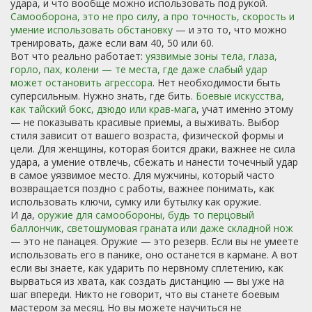
удара, и что вообще можно использовать под рукой.
Самооборона
,
это не про силу, а про точность, скорость и
умение использовать обстановку
— и это то, что можно
тренировать, даже если вам 40, 50 или 60.
Вот что реально работает:
уязвимые зоны тела
,
глаза,
горло, пах, колени — те места, где даже слабый удар
может остановить агрессора
. Нет необходимости быть
суперсильным. Нужно знать, где бить.
Боевые искусства
,
как тайский бокс, дзюдо или крав-мага
, учат именно этому
— не показывать красивые приемы, а выживать. Выбор
стиля зависит от вашего возраста, физической формы и
цели. Для женщины, которая боится драки, важнее не сила
удара, а умение отвлечь, сбежать и нанести точечный удар
в самое уязвимое место. Для мужчины, который часто
возвращается поздно с работы, важнее понимать, как
использовать ключи, сумку или бутылку как оружие.
И да,
оружие для самообороны
,
будь то перцовый
баллончик, светошумовая граната или даже складной нож
— это не панацея. Оружие — это резерв. Если вы не умеете
использовать его в панике, оно останется в кармане. А вот
если вы знаете, как ударить по нервному сплетению, как
вырваться из хвата, как создать дистанцию — вы уже на
шаг впереди. Никто не говорит, что вы станете боевым
мастером за месяц. Но вы можете научиться не