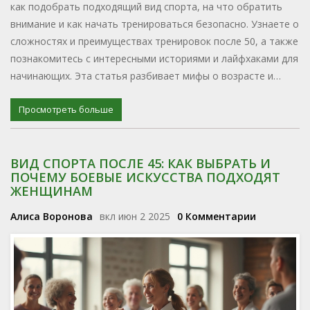
как подобрать подходящий вид спорта, на что обратить
внимание и как начать тренироваться безопасно. Узнаете о
сложностях и преимуществах тренировок после 50, а также
познакомитесь с интересными историями и лайфхаками для
начинающих. Эта статья разбивает мифы о возрасте и
доказывает, что начинать никогда не поздно. Получите
практические советы для комфортного и безопасного
Просмотреть больше
старта.
ВИД СПОРТА ПОСЛЕ 45: КАК ВЫБРАТЬ И
ПОЧЕМУ БОЕВЫЕ ИСКУССТВА ПОДХОДЯТ
ЖЕНЩИНАМ
Алиса Воронова
вкл июн 2 2025
0 Комментарии