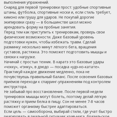
выполнения упражнений.
Снаряд для первой тренировки прост: удобные спортивные
штаны, футболка, спортивные носки и, если стиль требует,
кимоно или грушу для ударов. Не покупай дорогие
экипировки сразу — в большинстве школ можно
арендовать форму на пробные занятия.
Перед тем как приступить к тренировкам, проверь свои
физические возможности. Даже базовый уровень
подготовки нужен, чтобы избежать травм. Сделай
разминку: несколько минут лёгкого бега, вращения
суставов, растяжка. Это поможет подготовить мышцы и
связки к нагрузке.
Начинай с простых техник. В каратэ это базовые удары
«чокку», «гэнку», в дзюдо — посадка «удэ‑но‑катате».
Практикуй каждое движение медленно, пока не
почувствуешь правильный баланс. После освоения базовых
приёмов переходи к спарринг‑упражнениям под контролем
инструктора.
Не забывай про восстановление. После первой недели
тренировок мышцы могут болеть, поэтому делай лёгкую
растяжку и прием белка в пищу. Сон не менее 7‑8 часов
поможет организму быстрее адаптироваться.
Если цель — самооборона, выбирай стили, где учат быстро
реагировать в реальной ситуации: крав‑мага, бразильское